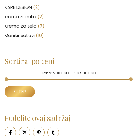
KARE DESIGN
(2)
krema za ruke
(2)
Krema za telo
(7)
Manikir setovi
(10)
Nakit
(146)
Nakit od hirurškog čelika
(68)
Sortiraj po ceni
Srebrni nakit
(78)
Cena:
290 RSD
—
99.980 RSD
Nega kose
(47)
Nega lica
(88)
Minimalna
Maksimalna
FILTER
Nega tela
(93)
cena
cena
Neseseri
(17)
Novčanici
(43)
Podelite ovaj sadržaj
Ogledalo
(6)
Parfemi
(601)