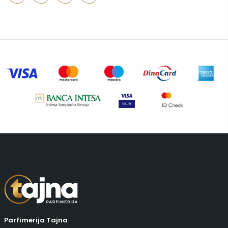
Pepe Jeans Ranac
(10)
Piling za telo
(3)
Putni program
(50)
Serum
(2)
Šminka
(187)
Tašne
(69)
Uncategorized
(1)
Parfimerija Tajna