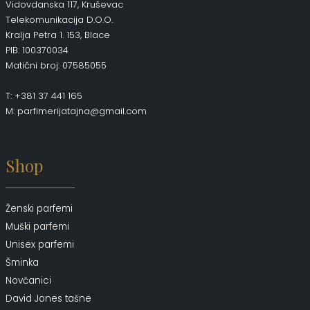
Vidovdanska 117, Kruševac
Telekomunikacija D.O.O.
Kralja Petra 1. 153, Blace
PIB: 100370034
Matični broj: 07585055
T: +381 37 441 165
M: parfimerijatajna@gmail.com
Shop
Ženski parfemi
Muški parfemi
Unisex parfemi
Šminka
Novčanici
David Jones tašne