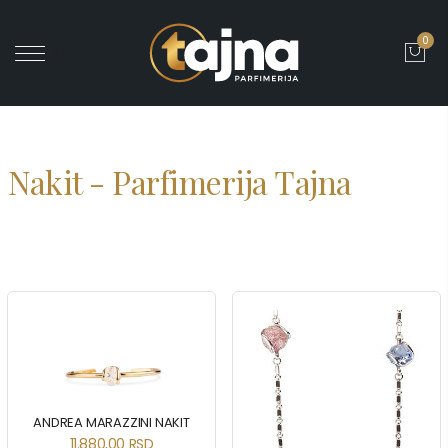
0
' ?>
Nakit - Parfimerija Tajna
ANDREA MARAZZINI NAKIT
11.880,00
RSD