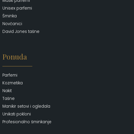
Muški parfemi
Unisex parfemi
Šminka
Novčanici
David Jones tašne
Ponuda
Parfemi
Kozmetika
Nakit
Tašne
Manikir setovi i ogledala
Unikati pokloni
Profesionalno šminkanje