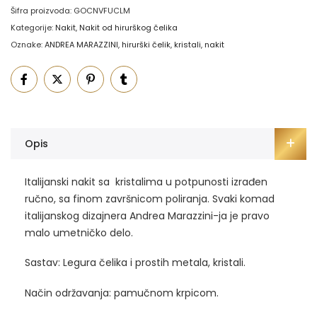
Šifra proizvoda:
GOCNVFUCLM
Kategorije:
Nakit
,
Nakit od hirurškog čelika
Oznake:
ANDREA MARAZZINI
,
hirurški čelik
,
kristali
,
nakit
Opis
Italijanski nakit sa kristalima u potpunosti izrađen
ručno, sa finom završnicom poliranja. Svaki komad
italijanskog dizajnera Andrea Marazzini-ja je pravo
malo umetničko delo.
Sastav: Legura čelika i prostih metala, kristali.
Način održavanja: pamučnom krpicom.