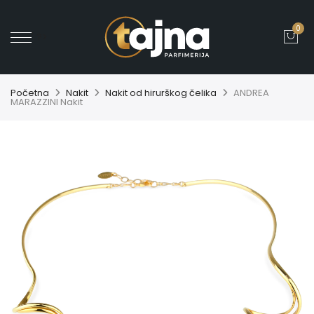
0
' ?>
Početna
Nakit
Nakit od hirurškog čelika
ANDREA
MARAZZINI Nakit