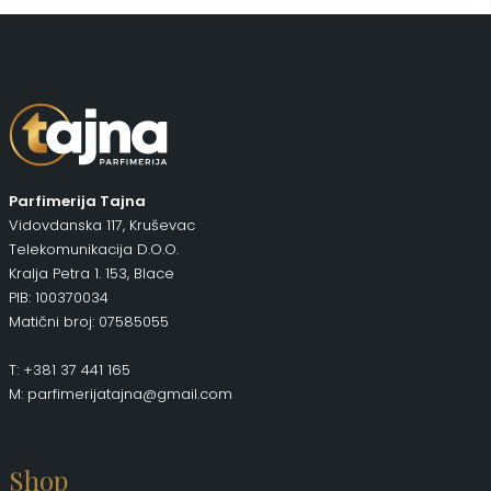
Uncategorized
(1)
Parfimerija Tajna
Vidovdanska 117, Kruševac
Telekomunikacija D.O.O.
Kralja Petra 1. 153, Blace
PIB: 100370034
Matični broj: 07585055
T: +381 37 441 165
M: parfimerijatajna@gmail.com
Shop