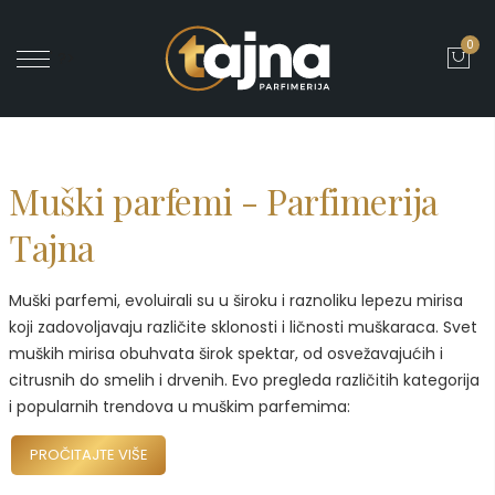
0
' ?>
Muški parfemi - Parfimerija
Tajna
Muški parfemi, evoluirali su u široku i raznoliku lepezu mirisa
koji zadovoljavaju različite sklonosti i ličnosti muškaraca. Svet
muških mirisa obuhvata širok spektar, od osvežavajućih i
citrusnih do smelih i drvenih. Evo pregleda različitih kategorija
i popularnih trendova u muškim parfemima:
PROČITAJTE VIŠE