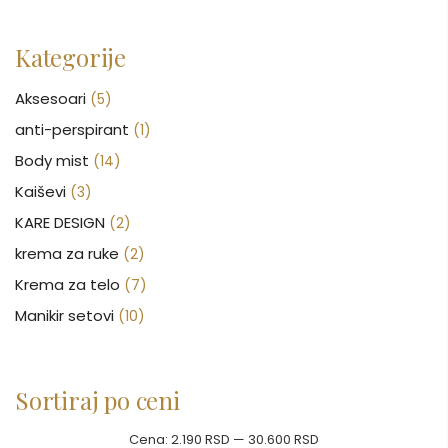
Kategorije
Aksesoari
(5)
anti-perspirant
(1)
Body mist
(14)
Kaiševi
(3)
KARE DESIGN
(2)
krema za ruke
(2)
Krema za telo
(7)
Manikir setovi
(10)
Nakit
(146)
Nega kose
(46)
Sortiraj po ceni
Nega lica
(88)
Nega tela
(93)
Cena:
2.190 RSD
—
30.600 RSD