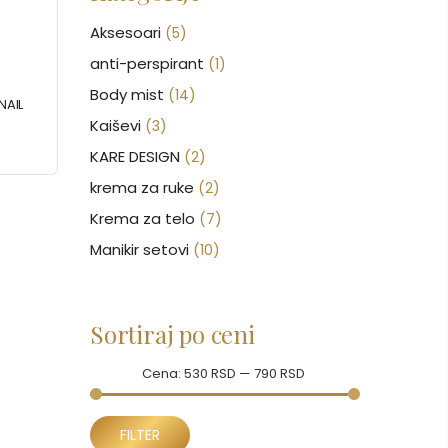
Aksesoari
(5)
anti-perspirant
(1)
Body mist
(14)
NAIL
Kaiševi
(3)
KARE DESIGN
(2)
krema za ruke
(2)
Krema za telo
(7)
Manikir setovi
(10)
Nakit
(146)
Nega kose
(46)
Sortiraj po ceni
Nega lica
(88)
Nega tela
Cena:
(93)
530 RSD
—
790 RSD
Neseseri
(16)
Minimalna
Maksimalna
Novčanici
FILTER
(51)
cena
cena