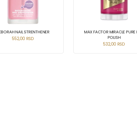
EBORAH NAIL STRENTHENER
MAX FACTOR MIRACLE PURE 
POLISH
552,00
RSD
532,00
RSD