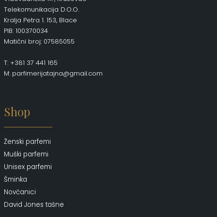
Telekomunikacija D.O.O.
Kralja Petra 1. 153, Blace
PIB: 100370034
Matični broj: 07585055
T: +381 37 441 165
M: parfimerijatajna@gmail.com
Shop
Ženski parfemi
Muški parfemi
Unisex parfemi
Šminka
Novčanici
David Jones tašne