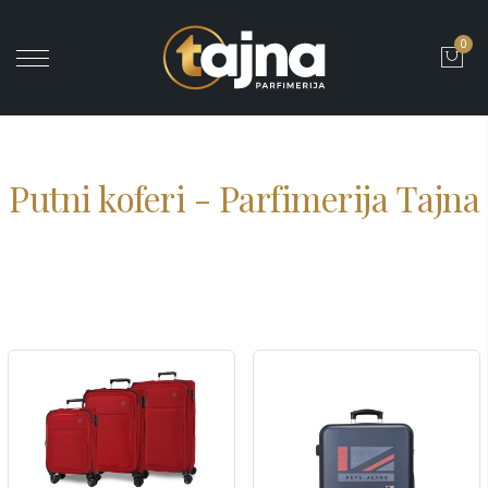
0
' ?>
Putni koferi - Parfimerija Tajna