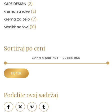
KARE DESIGN
(2)
krema za ruke
(2)
Krema za telo
(7)
Manikir setovi
(10)
Nakit
(146)
Nega kose
(46)
Sortiraj po ceni
Nega lica
(88)
Nega tela
(93)
Cena:
9.590 RSD
—
22.880 RSD
Neseseri
(15)
Minimalna
Maksimalna
Novčanici
FILTER
(50)
cena
cena
Ogledalo
(6)
Parfemi
(602)
Podelite ovaj sadržaj
Pepe Jeans Ranac
(10)
Piling za telo
(3)