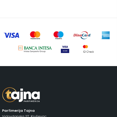
Putni program
(47)
Kozmetički koferi
(7)
Putni koferi
(6)
Serum
(2)
Šminka
(187)
Tašne
(67)
Uncategorized
(1)
Parfimerija Tajna
Vidovdanska 117, Kruševac