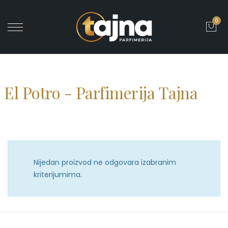
0
' ?>
El Potro - Parfimerija Tajna
Nijedan proizvod ne odgovara izabranim
kriterijumima.