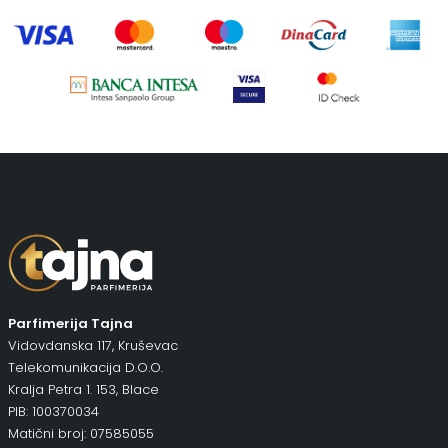
Parfimerija Tajna
Vidovdanska 117, Kruševac
Telekomunikacija D.O.O.
Kralja Petra 1. 153, Blace
PIB: 100370034
Matični broj: 07585055