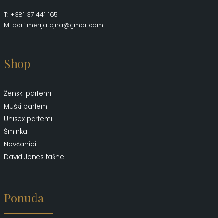
T: +381 37 441 165
M: parfimerijatajna@gmail.com
Shop
Ženski parfemi
Muški parfemi
Unisex parfemi
Šminka
Novčanici
David Jones tašne
Ponuda