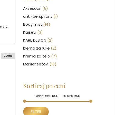
Aksesoari
(5)
anti-perspirant
(1)
Body mist
(14)
ACE &
Kaiševi
(3)
KARE DESIGN
(2)
krema za ruke
(2)
Krema za telo
(7)
200ml
Manikir setovi
(10)
Nakit
(146)
Nega kose
(46)
Sortiraj po ceni
Nega lica
(88)
Nega tela
Cena:
(93)
560 RSD
—
10.620 RSD
Proizvodi za sunčanje
(26)
Minimalna
Maksimalna
FILTER
Neseseri
(16)
cena
cena