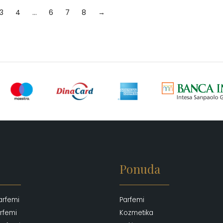
3
4
…
6
7
8
→
Ponuda
arfemi
Parfemi
rfemi
Kozmetika