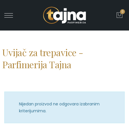
0
' ?>
Uvijač za trepavice -
Parfimerija Tajna
Nijedan proizvod ne odgovara izabranim
kriterijumima.