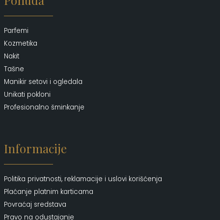
Ponuda
Parfemi
Kozmetika
Nakit
Tašne
Manikir setovi i ogledala
Unikati pokloni
Profesionalno šminkanje
Informacije
Politika privatnosti, reklamacije i uslovi korišćenja
Plaćanje platnim karticama
Povraćaj sredstava
Pravo na odustajanje