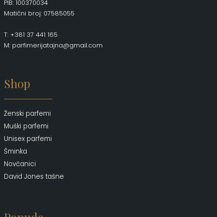
PIB: 100370034
Matični broj: 07585055
T: +381 37 441 165
M: parfimerijatajna@gmail.com
Shop
Ženski parfemi
Muški parfemi
Unisex parfemi
Šminka
Novčanici
David Jones tašne