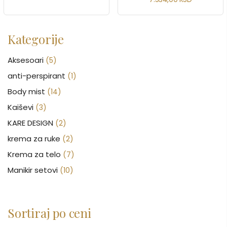
Kategorije
Aksesoari
(5)
anti-perspirant
(1)
Body mist
(14)
Kaiševi
(3)
KARE DESIGN
(2)
krema za ruke
(2)
Krema za telo
(7)
Manikir setovi
(10)
Nakit
(146)
Nega kose
(46)
Sortiraj po ceni
Nega lica
(88)