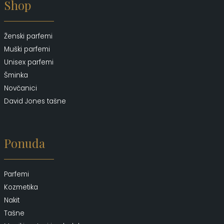
Shop
Rumenilo
(9)
Ruž za usne
(24)
Ženski parfemi
Senka za oči
(10)
Muški parfemi
Setovi šminke
(2)
Unisex parfemi
Sjaj za usne
(10)
Šminka
Tečni puder
(20)
Novčanici
David Jones tašne
Ponuda
Parfemi
Kozmetika
Nakit
Tašne