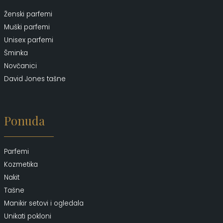
Ženski parfemi
Muški parfemi
Unisex parfemi
Šminka
Novčanici
David Jones tašne
Ponuda
Parfemi
Kozmetika
Nakit
Tašne
Manikir setovi i ogledala
Unikati pokloni