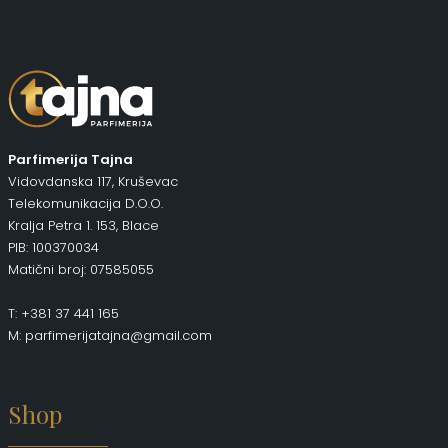
Parfimerija Tajna
Vidovdanska 117, Kruševac
Telekomunikacija D.O.O.
Kralja Petra 1. 153, Blace
PIB: 100370034
Matični broj: 07585055
T: +381 37 441 165
M: parfimerijatajna@gmail.com
Shop