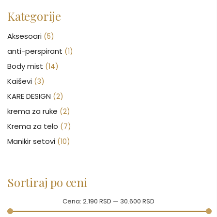
Kategorije
Aksesoari
(5)
anti-perspirant
(1)
Body mist
(14)
Kaiševi
(3)
KARE DESIGN
(2)
krema za ruke
(2)
Krema za telo
(7)
Manikir setovi
(10)
Nakit
(146)
Nega kose
(46)
Sortiraj po ceni
Nega lica
(88)
Nega tela
(93)
Cena:
2.190 RSD
—
30.600 RSD
Neseseri
(15)