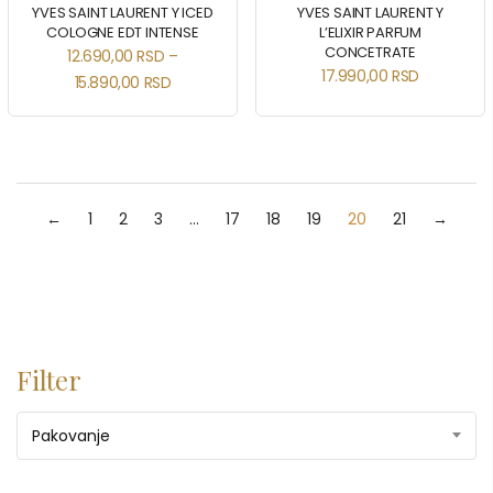
YVES SAINT LAURENT Y ICED
YVES SAINT LAURENT Y
COLOGNE EDT INTENSE
L’ELIXIR PARFUM
CONCETRATE
12.690,00
RSD
–
17.990,00
RSD
15.890,00
RSD
←
1
2
3
…
17
18
19
20
21
→
Filter
Pakovanje