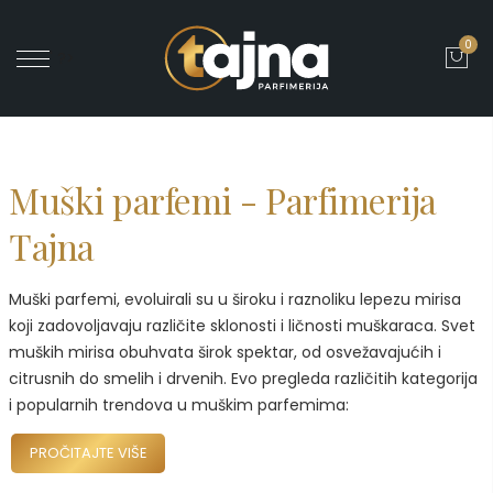
0
' ?>
Muški parfemi - Parfimerija
Tajna
Muški parfemi, evoluirali su u široku i raznoliku lepezu mirisa
koji zadovoljavaju različite sklonosti i ličnosti muškaraca. Svet
muških mirisa obuhvata širok spektar, od osvežavajućih i
citrusnih do smelih i drvenih. Evo pregleda različitih kategorija
i popularnih trendova u muškim parfemima:
PROČITAJTE VIŠE