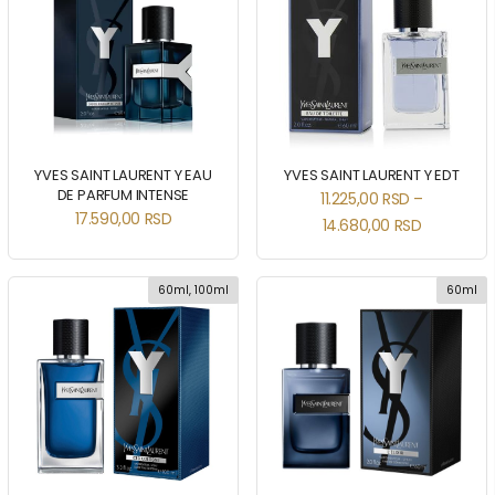
YVES SAINT LAURENT Y EAU
YVES SAINT LAURENT Y EDT
DE PARFUM INTENSE
11.225,00
RSD
–
17.590,00
RSD
14.680,00
RSD
60ml, 100ml
60ml