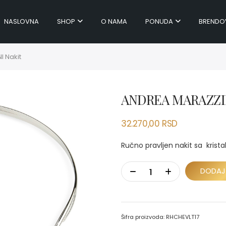
NASLOVNA
SHOP
O NAMA
PONUDA
BRENDO
 Nakit
ANDREA MARAZZIN
32.270,00
RSD
Ručno pravljen nakit sa krista
DODAJ
Šifra proizvoda:
RHCHEVLT17