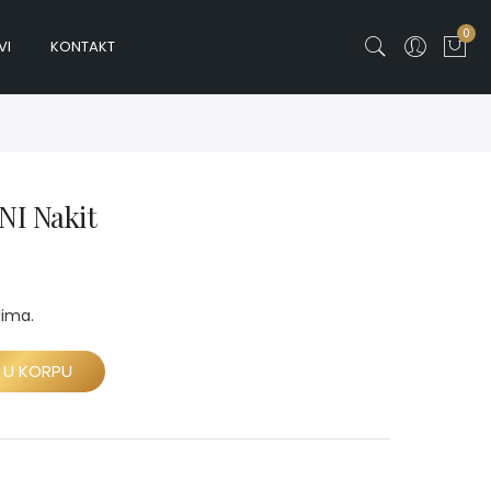
0
VI
KONTAKT
I Nakit
lima.
 U KORPU