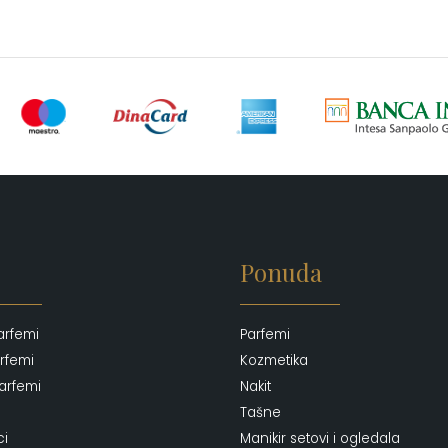
Ponuda
arfemi
Parfemi
rfemi
Kozmetika
arfemi
Nakit
Tašne
ci
Manikir setovi i ogledala