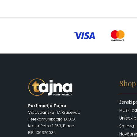
Shop
Ženski p
Parfimerija Tajna
Muški pa
Vidovdanska 117, Kruševac
Unisex p
Telekomunikacija D.O.O.
Kralja Petra 1. 153, Blace
Šminka
PIB: 100370034
Novčani