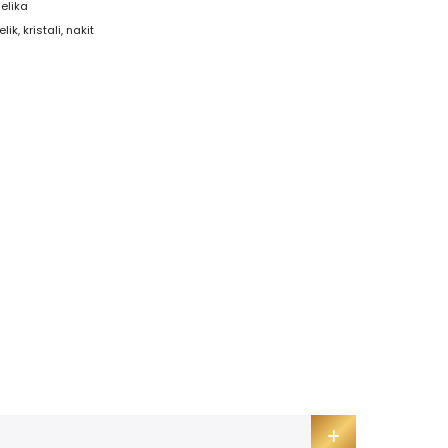
čelika
elik
,
kristali
,
nakit