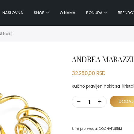
NASLOVNA
SHOP
O NAMA
PONUDA
BRENDO
 Nakit
ANDREA MARAZZIN
32.280,00
RSD
Ručno pravljen nakit sa krista
DODAJ
Šifra proizvoda:
GOCNVFUBRM