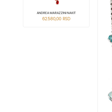
ANDREA MARAZZINI NAKIT
62.580,00
RSD
T