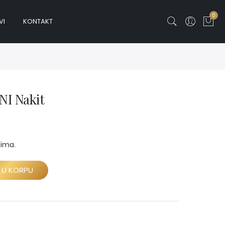
0
VI
KONTAKT
I Nakit
lima.
 U KORPU