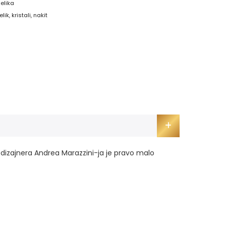
čelika
elik
,
kristali
,
nakit
g dizajnera Andrea Marazzini-ja je pravo malo