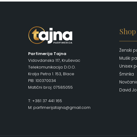
Shop
Ženski p
Parfimerija Tajna
Muški pa
Vidovdanska 117, Kruševac
Unisex p
Telekomunikacija D.O.O.
Kralja Petra 1. 153, Blace
Šminka
PIB: 100370034
Novčani
Matični broj: 07585055
David J
T: +381 37 441 165
M: parfimerijatajna@gmail.com