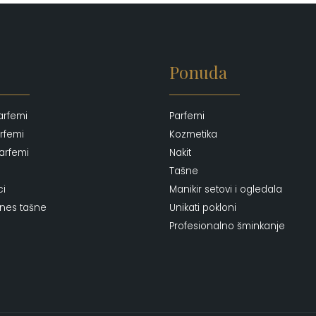
Ponuda
arfemi
Parfemi
rfemi
Kozmetika
arfemi
Nakit
Tašne
ci
Manikir setovi i ogledala
ones tašne
Unikati pokloni
Profesionalno šminkanje