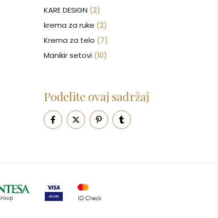
KARE DESIGN
(2)
krema za ruke
(2)
Krema za telo
(7)
Manikir setovi
(10)
Nakit
(146)
Nega kose
(46)
Podelite ovaj sadržaj
Nega lica
(88)
Nega tela
(93)
Neseseri
(16)
Novčanici
(51)
Ogledalo
(6)
Parfemi
(602)
Pepe Jeans Ranac
(10)
Piling za telo
(3)