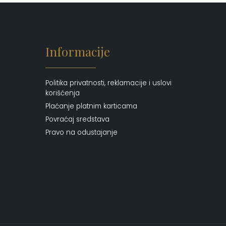
Putni program
(50)
Serum
(2)
Šminka
(187)
Informacije
Tašne
(69)
Uncategorized
(1)
Politika privatnosti, reklamacije i uslovi
korišćenja
Plaćanje platnim karticama
Povraćaj sredstava
Pravo na odustajanje