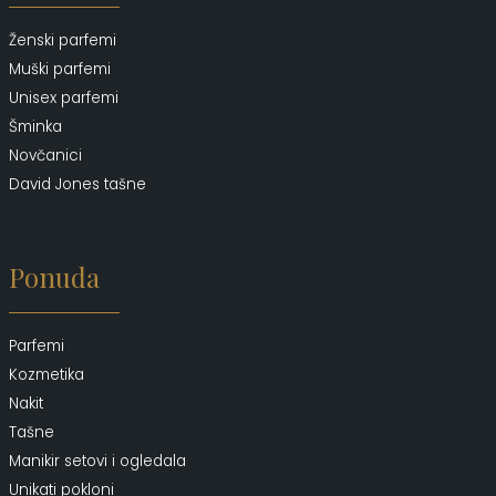
Ženski parfemi
Muški parfemi
Unisex parfemi
Šminka
Novčanici
David Jones tašne
Ponuda
Parfemi
Kozmetika
Nakit
Tašne
Manikir setovi i ogledala
Unikati pokloni