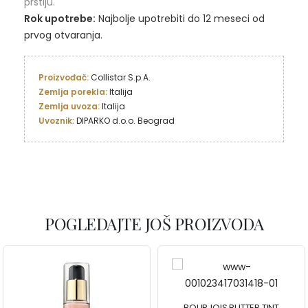
prstiju.
Rok upotrebe:
Najbolje upotrebiti do 12 meseci od
prvog otvaranja.
Proizvođač: 
Collistar S.p.A.
Zemlja porekla: 
Zemlja uvoza:
Uvoznik: 
DIPARKO d.o.o. Beograd
POGLEDAJTE JOŠ PROIZVODA
BOURJOIS BUTTER TINT