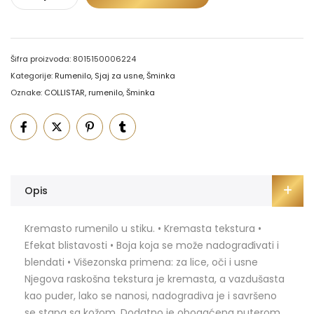
Šifra proizvoda:
8015150006224
Kategorije:
Rumenilo
,
Sjaj za usne
,
Šminka
Oznake:
COLLISTAR
,
rumenilo
,
Šminka
Opis
Kremasto rumenilo u stiku. • Kremasta tekstura •
Efekat blistavosti • Boja koja se može nadograđivati i
blendati • Višezonska primena: za lice, oči i usne
Njegova raskošna tekstura je kremasta, a vazdušasta
kao puder, lako se nanosi, nadogradiva je i savršeno
se stapa sa kožom. Dodatno je obogaćena puterom