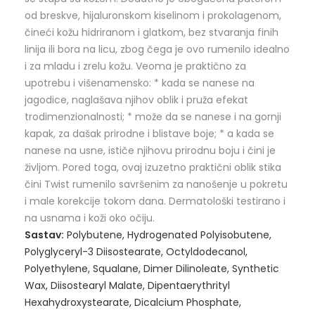
od breskve, hijaluronskom kiselinom i prokolagenom,
čineći kožu hidriranom i glatkom, bez stvaranja finih
linija ili bora na licu, zbog čega je ovo rumenilo idealno
i za mladu i zrelu kožu. Veoma je praktično za
upotrebu i višenamensko: * kada se nanese na
jagodice, naglašava njihov oblik i pruža efekat
trodimenzionalnosti; * može da se nanese i na gornji
kapak, za dašak prirodne i blistave boje; * a kada se
nanese na usne, ističe njihovu prirodnu boju i čini je
življom. Pored toga, ovaj izuzetno praktični oblik stika
čini Twist rumenilo savršenim za nanošenje u pokretu
i male korekcije tokom dana. Dermatološki testirano i
na usnama i koži oko očiju.
Sastav:
Polybutene, Hydrogenated Polyisobutene,
Polyglyceryl-3 Diisostearate, Octyldodecanol,
Polyethylene, Squalane, Dimer Dilinoleate, Synthetic
Wax, Diisostearyl Malate, Dipentaerythrityl
Hexahydroxystearate, Dicalcium Phosphate,