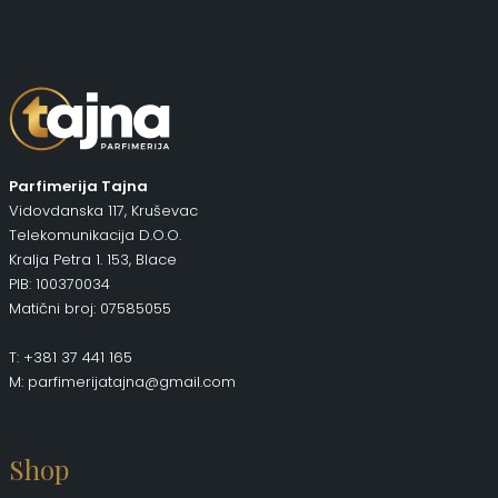
Parfimerija Tajna
Vidovdanska 117, Kruševac
Telekomunikacija D.O.O.
Kralja Petra 1. 153, Blace
PIB: 100370034
Matični broj: 07585055
T: +381 37 441 165
M: parfimerijatajna@gmail.com
Shop