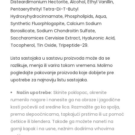
Disteardimonium Hectorite, Alcohol, Ethyl Vanillin,
Pentaerythrityl Tetra-Di-T-Butyl
Hydroxyhydrocinnamate, Phospholipids, Aqua,
Synthetic Fluorphlogopite, Calcium Sodium
Borosilicate, Sodium Chondroitin Sulfate,
Saccharomices Cervisiae Extract, Hyaluronic Acid,
Tocopherol, Tin Oxide, Tripeptide-29.
Lista sastojaka u sastavu proizvoda može da se
razlikuje, menja ili varira tokom vremena. Molimo
pogledajte pakovanje proizvoda koje dobijete pre
upotrebe za najnoviju listu sastojaka.
Način upotrebe:
Skinite poklopac, okrenite
rumenilo nagore i nanesite ga na obraze i jagodične
kosti počevši od sredine lica. Razmažite ga ka spolja,
prema slepoočnicama, tapkajući prstima ili uz pomoć
četkice ili blendera. Takođe ga možete naneti na
gornji kapak i na usne, nežnim dodirima vrhovima