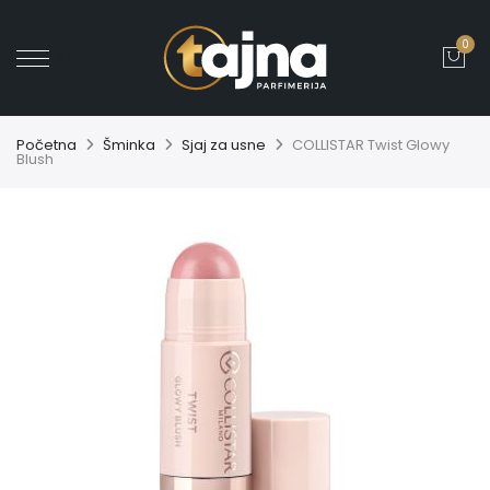
0
' ?>
Početna
Šminka
Sjaj za usne
COLLISTAR Twist Glowy
Blush