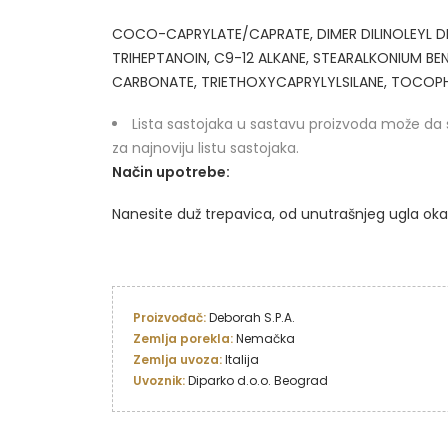
COCO-CAPRYLATE/CAPRATE, DIMER DILINOLEYL DIM
TRIHEPTANOIN, C9-12 ALKANE, STEARALKONIUM B
CARBONATE, TRIETHOXYCAPRYLYLSILANE, TOCOPHE
Lista sastojaka u sastavu proizvoda može da 
za najnoviju listu sastojaka.
Način upotrebe:
Nanesite duž trepavica, od unutrašnjeg ugla oka
Proizvođač: 
Zemlja porekla:
Zemlja uvoza: 
Uvoznik:
 Diparko d.o.o. Beograd