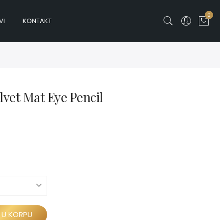
0
VI
KONTAKT
vet Mat Eye Pencil
 U KORPU