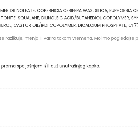
ER DILINOLEATE, COPERNICIA CERIFERA WAX, SILICA, EUPHORBIA C
ENTONITE, SQUALANE, DILINOLEIC ACID/BUTANEDIOL COPOLYMER, S
ROL, CASTOR OIL/IPDI COPOLYMER, DICALCIUM PHOSPHATE, CI 77
se razlikuje, menja ili varira tokom vremena. Molimo pogledajte 
 prema spoljašnjem i/ili duž unutrašnjeg kapka.