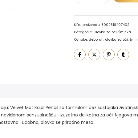
Šifra proizvoda:
8009518407402
Kategorije:
Olovka za oči
,
Šminka
Oznake:
deborah
,
olovka za oči
,
Šmin
ciju: Velvet Mat Kajal Pencil sa formulom bez sastojaka životinjsk
 sa neviđenom senzualnošću i izuzetno delikatna za oči. Njegova
ednostavna i udobna, olovka se prirodno meša.