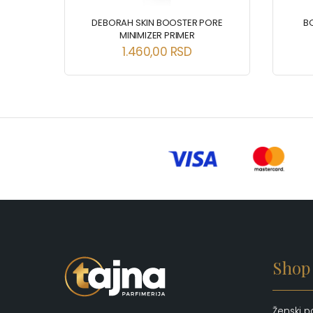
FACE
DEBORAH SKIN BOOSTER PORE
B
MINIMIZER PRIMER
1.460,00
RSD
Shop
Ženski p