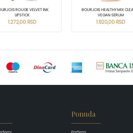
OURJOIS ROUGE VELVET INK
BOURJOIS HEALTHY MIX CLE
LIPSTICK
VEGAN SERUM
1.272,00
RSD
1.920,00
RSD
Ponuda
arfemi
Parfemi