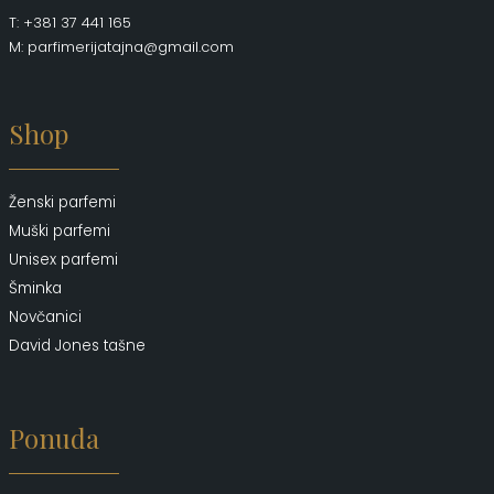
T: +381 37 441 165
M: parfimerijatajna@gmail.com
Shop
Ženski parfemi
Muški parfemi
Unisex parfemi
Šminka
Novčanici
David Jones tašne
Ponuda