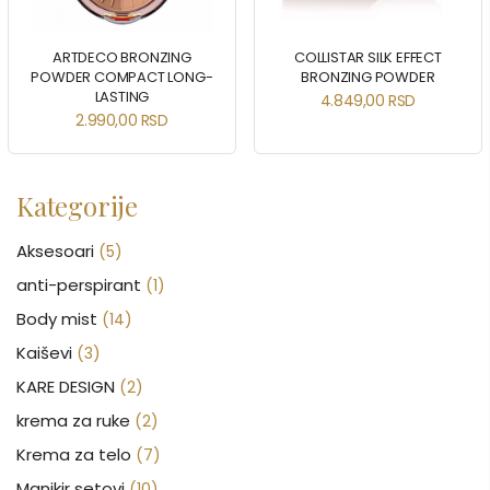
ARTDECO BRONZING
COLLISTAR SILK EFFECT
POWDER COMPACT LONG-
BRONZING POWDER
LASTING
4.849,00
RSD
2.990,00
RSD
Kategorije
Aksesoari
(5)
anti-perspirant
(1)
Body mist
(14)
Kaiševi
(3)
KARE DESIGN
(2)
krema za ruke
(2)
Krema za telo
(7)
Manikir setovi
(10)