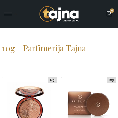
0
' ?>
10g - Parfimerija Tajna
10g
10g