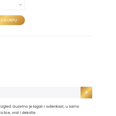
 U KORPU
zgled. Izuzetno je lagan i svilenkast, u samo
 lice, vrat i dekolte.