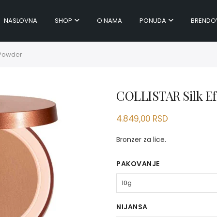
NASLOVNA
SHOP
O NAMA
PONUDA
BRENDO
g Powder
COLLISTAR Silk Ef
4.849,00
RSD
Bronzer za lice.
PAKOVANJE
NIJANSA