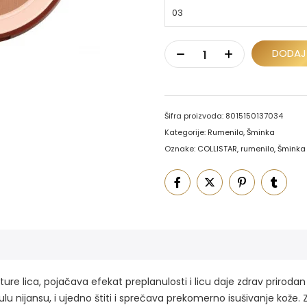
DODAJ
Šifra proizvoda:
8015150137034
Kategorije:
Rumenilo
,
Šminka
Oznake:
COLLISTAR
,
rumenilo
,
Šminka
e lica, pojačava efekat preplanulosti i licu daje zdrav prirodan i
u nijansu, i ujedno štiti i sprečava prekomerno isušivanje kože. Za