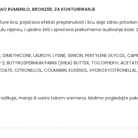
 KAO RUMENILO, BRONZER, ZA KONTUIRIRANJE
e lica, pojačava efekat preplanulosti i licu daje zdrav prirodan i
u nijansu, i ujedno štiti i sprečava prekomerno isušivanje kože. Za
 DIMETHICONE, LAUROYL LYSINE, SERICIN, PENTYLENE GLYCOL, CA
E-2, BUTYROSPERMUM PARKII (SHEA) BUTTER, TOCOPHERYL ACETAT
ATE, CITRONELLOL, COUMARIN, EUGENOL, HYDROXYCITRONELLAL, LIN
razlikuje, menja ili varira tokom vremena. Molimo pogledajte pa