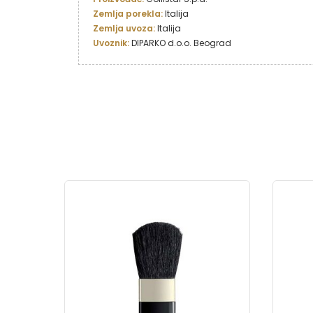
Zemlja porekla: 
Zemlja uvoza:
Uvoznik: 
DIPARKO d.o.o. Beograd
ARY