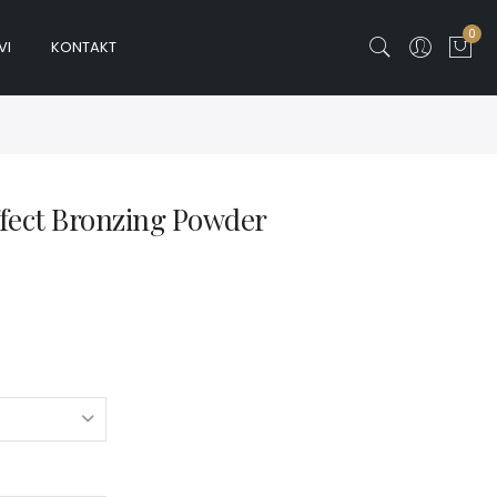
0
VI
KONTAKT
fect Bronzing Powder