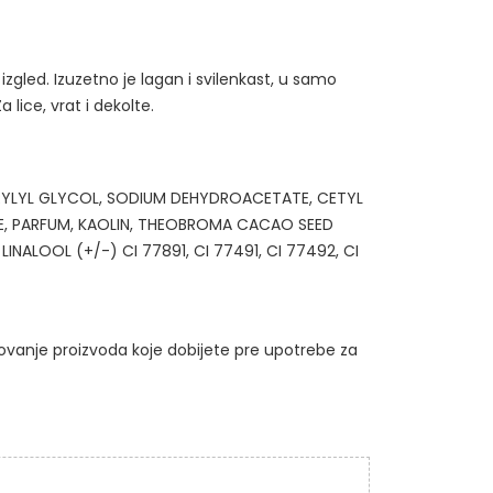
zgled. Izuzetno je lagan i svilenkast, u samo
 lice, vrat i dekolte.
PRYLYL GLYCOL, SODIUM DEHYDROACETATE, CETYL
E, PARFUM, KAOLIN, THEOBROMA CACAO SEED
ALOOL (+/-) CI 77891, CI 77491, CI 77492, CI
kovanje proizvoda koje dobijete pre upotrebe za