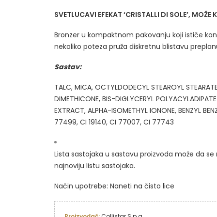
SVETLUCAVI EFEKAT ‘CRISTALLI DI SOLE’, MOŽE
Bronzer u kompaktnom pakovanju koji ističe kontur
nekoliko poteza pruža diskretnu blistavu preplanul
Sastav:
TALC, MICA, OCTYLDODECYL STEAROYL STEARATE,
DIMETHICONE, BIS-DIGLYCERYL POLYACYLADIPAT
EXTRACT, ALPHA-ISOMETHYL IONONE, BENZYL BENZO
77499, CI 19140, CI 77007, CI 77743
Lista sastojaka u sastavu proizvoda može da se 
najnoviju listu sastojaka.
Način upotrebe: Naneti na čisto lice
Proizvođač: 
Collistar S.p.a.