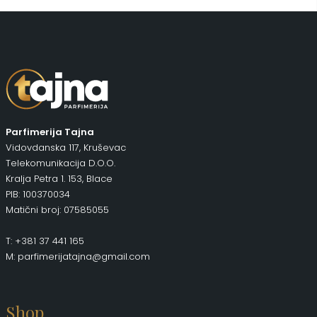
Parfimerija Tajna
Vidovdanska 117, Kruševac
Telekomunikacija D.O.O.
Kralja Petra 1. 153, Blace
PIB: 100370034
Matični broj: 07585055
T: +381 37 441 165
M: parfimerijatajna@gmail.com
Shop