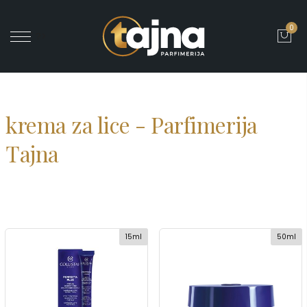
0
' ?>
krema za lice - Parfimerija
Tajna
15ml
50ml