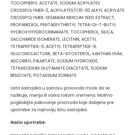
TOCOPHERYL ACETATE, SODIUM ACRYLATES
CROSSPOLYMER-2, ACRYLATES/C10-30 ALKYL ACRYLATE
CROSSPOLYMER, SESAMUM INDICUM SEED EXTRACT,
PROPANEDIOL, PENTAERYTHRITYL TETRA-DI-T-BUTYL
HYDROXYHYDROCINNAMATE, TOCOPHEROL, SILICA,
SACCHARIDE ISOMERATE, LECITHIN, ACETYL
TETRAPEPTIDE-11, ACETYL TETRAPEPTIDE-9,
GLUCONOLACTONE, BETA-SITOSTEROL, XANTHAN GUM,
ASCORBYL PALMITATE, SODIUM HYDROXIDE,
TETRASODIUM GLUTAMATE DIACETATE, SODIUM
BENZOATE, POTASSIUM SORBATE
Lista sastojaka u sastavu proizvoda može da se
razlikuje, menja ili varira tokom vremena. Molimo
pogledajte pakovanje proizvoda koje dobijete pre
upotrebe za najnoviju listu sastojaka.
Način upotrebe: