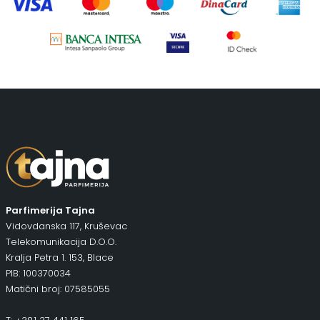
Parfimerija Tajna
Vidovdanska 117, Kruševac
Telekomunikacija D.O.O.
Kralja Petra 1. 153, Blace
PIB: 100370034
Matični broj: 07585055