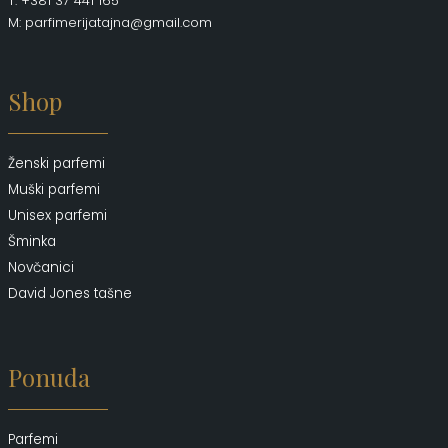
T: +381 37 441 165
M: parfimerijatajna@gmail.com
Shop
Ženski parfemi
Muški parfemi
Unisex parfemi
Šminka
Novčanici
David Jones tašne
Ponuda
Parfemi