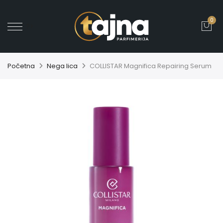
0
' ?>
Početna
Nega lica
COLLISTAR Magnifica Repairing Serum