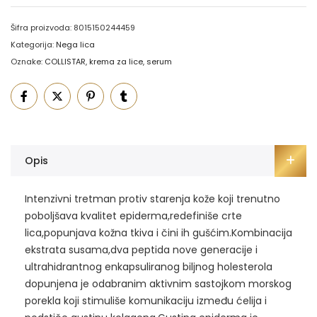
Šifra proizvoda:
8015150244459
Kategorija:
Nega lica
Oznake:
COLLISTAR
,
krema za lice
,
serum
Opis
Intenzivni tretman protiv starenja kože koji trenutno
poboljšava kvalitet epiderma,redefiniše crte
lica,popunjava kožna tkiva i čini ih gušćim.Kombinacija
ekstrata susama,dva peptida nove generacije i
ultrahidrantnog enkapsuliranog biljnog holesterola
dopunjena je odabranim aktivnim sastojkom morskog
porekla koji stimuliše komunikaciju između ćelija i