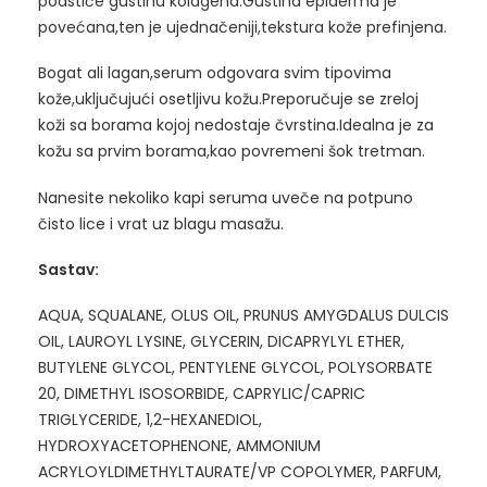
podstiče gustinu kolagena.Gustina epiderma je
povećana,ten je ujednačeniji,tekstura kože prefinjena.
Bogat ali lagan,serum odgovara svim tipovima
kože,uključujući osetljivu kožu.Preporučuje se zreloj
koži sa borama kojoj nedostaje čvrstina.Idealna je za
kožu sa prvim borama,kao povremeni šok tretman.
Nanesite nekoliko kapi seruma uveče na potpuno
čisto lice i vrat uz blagu masažu.
Sastav:
AQUA, SQUALANE, OLUS OIL, PRUNUS AMYGDALUS DULCIS
OIL, LAUROYL LYSINE, GLYCERIN, DICAPRYLYL ETHER,
BUTYLENE GLYCOL, PENTYLENE GLYCOL, POLYSORBATE
20, DIMETHYL ISOSORBIDE, CAPRYLIC/CAPRIC
TRIGLYCERIDE, 1,2-HEXANEDIOL,
HYDROXYACETOPHENONE, AMMONIUM
ACRYLOYLDIMETHYLTAURATE/VP COPOLYMER, PARFUM,