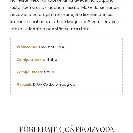
Nanesite nekoliko kapi seruma uveče, na potpuno
čisto lice i vrat uz laganu masažu. Može da se nanosi
nezavisno od drugih tretmana, ili u kombinaciji sa
kremom i antiridom iz linije Magnifica®, za intenzivniji
efekat i dodatno poboljšanje rezultate.
Proizvođač: 
Collistar S.p.A.

Zemlja porekla: 
Italija

Zemlja uvoza:
 Srbija

Uvoznik: 
DIPARKO d.o.o. Beograd
POGLEDAJTE JOŠ PROIZVODA