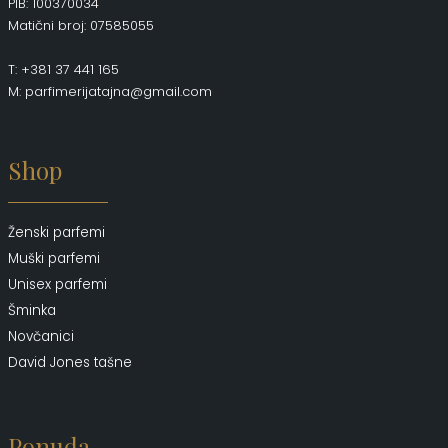
PIB: 100370034
Matični broj: 07585055
T: +381 37 441 165
M: parfimerijatajna@gmail.com
Shop
Ženski parfemi
Muški parfemi
Unisex parfemi
Šminka
Novčanici
David Jones tašne
Ponuda