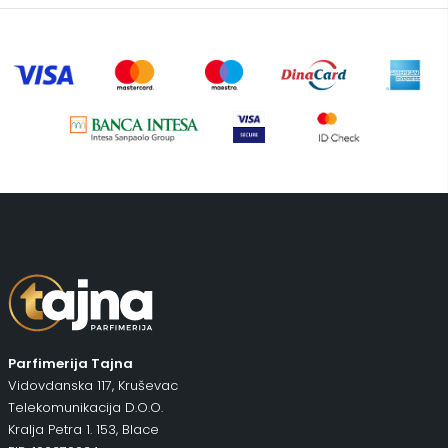
Šminka
(187)
Tašne
(67)
Uncategorized
(1)
Parfimerija Tajna
Vidovdanska 117, Kruševac
Telekomunikacija D.O.O.
Kralja Petra 1. 153, Blace