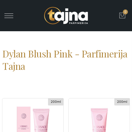
0
' ?>
Dylan Blush Pink - Parfimerija
Tajna
200ml
200ml