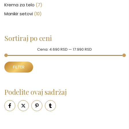
Krema za telo
(7)
Manikir setovi
(10)
Nakit
(146)
Nega kose
(46)
Sortiraj po ceni
Nega lica
(88)
Nega tela
(93)
Cena:
4.690 RSD
—
17.990 RSD
Neseseri
(15)
Minimalna
Maksimalna
Novčanici
FILTER
(50)
cena
cena
Ogledalo
(6)
Parfemi
(602)
Podelite ovaj sadržaj
Pepe Jeans Ranac
(10)
Piling za telo
(3)
Putni program
(47)
Serum
(2)