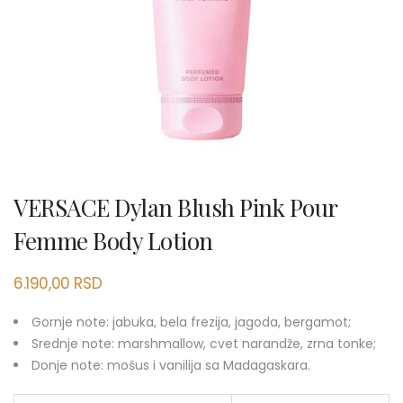
VERSACE Dylan Blush Pink Pour
Femme Body Lotion
6.190,00
RSD
Gornje note: jabuka, bela frezija, jagoda, bergamot;
Srednje note: marshmallow, cvet narandže, zrna tonke;
Donje note: mošus i vanilija sa Madagaskara.