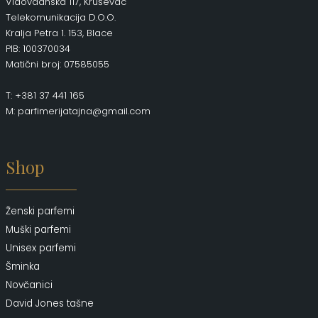
Vidovdanska 117, Kruševac
Telekomunikacija D.O.O.
Kralja Petra 1. 153, Blace
PIB: 100370034
Matični broj: 07585055
T: +381 37 441 165
M: parfimerijatajna@gmail.com
Shop
Ženski parfemi
Muški parfemi
Unisex parfemi
Šminka
Novčanici
David Jones tašne