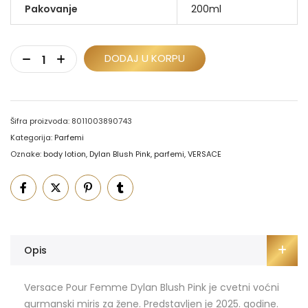
Pakovanje
200ml
DODAJ U KORPU
Šifra proizvoda:
8011003890743
Kategorija:
Parfemi
Oznake:
body lotion
,
Dylan Blush Pink
,
parfemi
,
VERSACE
Opis
Versace Pour Femme Dylan Blush Pink je cvetni voćni
gurmanski miris za žene. Predstavljen je 2025. godine.