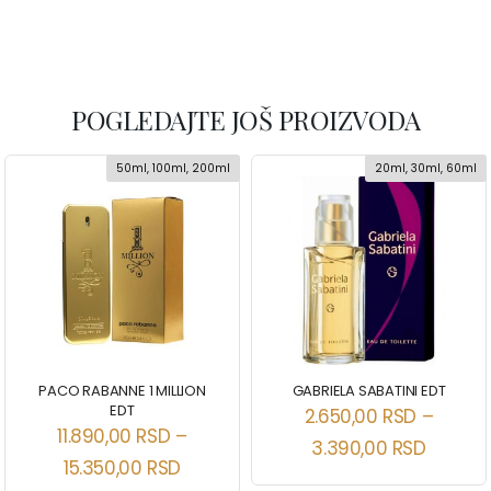
POGLEDAJTE JOŠ PROIZVODA
50ml, 100ml, 200ml
20ml, 30ml, 60ml
PACO RABANNE 1 MILLION
GABRIELA SABATINI EDT
EDT
2.650,00
RSD
–
11.890,00
RSD
–
3.390,00
RSD
15.350,00
RSD