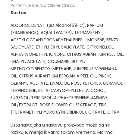
Parfem je kreirao Olivier Cresp.
Sastav:
ALCOHOL DENAT. (SD Alcohol 39-C), PARFUM
(FRAGRANCE), AQUA (WATER), TETRAMETHYL,
ACETYLOCTAHYDRONAPHTHALENES, LIMONENE, BENZYL
SALICYLATE, ETHYLHEXYL SALICYLATE, CITRONELLOL,
ALPHA-ISOMETHYL IONONE, CITRUS AURANTIUM PEEL OIL,
LINALYL, ACETATE, COUMARIN, BUTYL,
METHOXYDIBENZOYLMETHANE, JUNIPERUS VIRGINIANA
OIL, CITRUS AURANTIUM BERGAMIA PEEL OIL, PINENE,
GERANYL ACETATE, LINALOOL, ROSE KETONES, GERANIOL,
TERPINOLENE, BETA-CARYOPHYLLENE, ALCOHOL,
EUGENOL, TERPINEOL, ALPHA-TERPINENE, JASMINE
OIL/EXTRACT, ROSE FLOWER OIL/EXTRACT, TRIS
(TETRAMETHYLHYDROXYPIPERIDINOL), CITRATE, CITRA
Lista sastojaka u sastavu proizvoda može da se
razlikuje, menja ili varira tokom vremena. Molimo