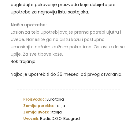
pogledajte pakovanje proizvoda koje dobijete pre
upotrebe za najnoviju listu sastojaka.
Način upotrebe:
Losion za telo upotrebljavajte prema potrebi ujutru i
uveče. Nanesite ga na čistu kožu i postupno
umasirajte nežnim kružnim pokretima. Ostavite da se
upije. Za sve tipove kože.
Rok trajanja:
Najbolje upotrebiti do 36 meseci od prvog otvaranja.
Proizvođač: 
Zemlja porekla:
Zemlja uvoza:
Uvoznik: 
Radix D.O.O. Beograd