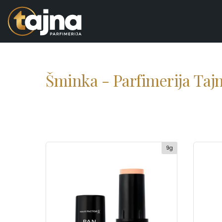
Šminka - Parfimerija Taj
9g