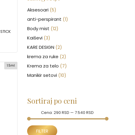
Aksesoari
(5)
anti-perspirant
(1)
Body mist
(12)
PSTICK
Kaiševi
(3)
KARE DESIGN
(2)
krema za ruke
(2)
Krema za telo
(7)
1.5ml
Manikir setovi
(10)
Nakit
(146)
Nega kose
(47)
Sortiraj po ceni
Nega lica
(88)
Nega tela
Cena:
(93)
290 RSD
—
7.540 RSD
Neseseri
(17)
Minimalna
Maksimalna
Novčanici
FILTER
(43)
cena
cena