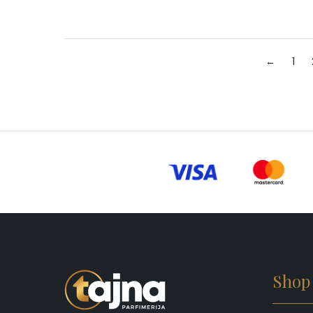
←
1
Shop