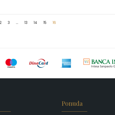
2
3
…
13
14
15
16
Ponuda