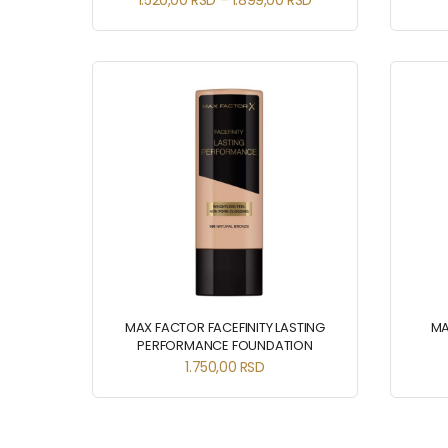
1.520,00
RSD
–
1.899,00
RSD
MAX FACTOR FACEFINITY LASTING
MA
PERFORMANCE FOUNDATION
1.750,00
RSD