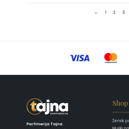
←
1
2
3
Shop
Ženski p
Parfimerija Tajna
Muški pa