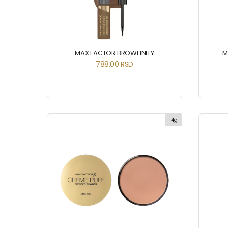
MAX FACTOR BROWFINITY
M
788,00
RSD
14g