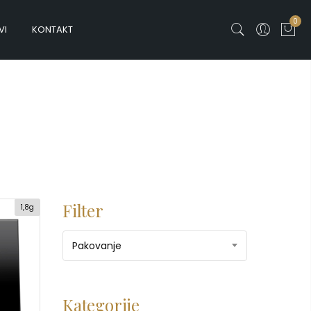
0
VI
KONTAKT
Filter
1,8g
Pakovanje
Kategorije