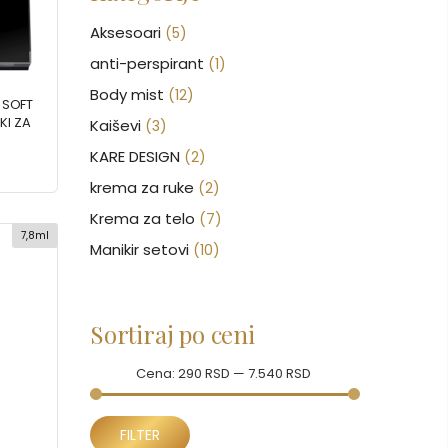
Aksesoari
(5)
anti-perspirant
(1)
Body mist
(12)
 SOFT
KI ZA
Kaiševi
(3)
KARE DESIGN
(2)
krema za ruke
(2)
Krema za telo
(7)
7,8ml
Manikir setovi
(10)
Nakit
(146)
Nega kose
(47)
Sortiraj po ceni
Nega lica
(88)
Nega tela
Cena:
(93)
290 RSD
—
7.540 RSD
Neseseri
(17)
Minimalna
Maksimalna
Novčanici
FILTER
(43)
cena
cena