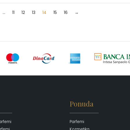
…
11
12
13
14
15
16
→
Ponuda
arfemi
Parfemi
rfemi
Kozmetika