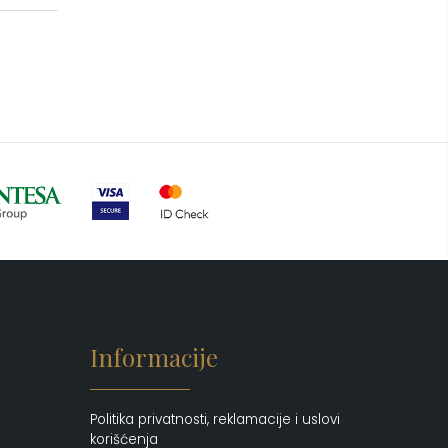
Setovi šminke
(2)
Sjaj za usne
(10)
Tečni puder
(20)
Informacije
Politika privatnosti, reklamacije i uslovi
korišćenja