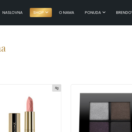
NASLOVNA
SHOP
O NAMA
PONUDA
BRENDO
na
4g