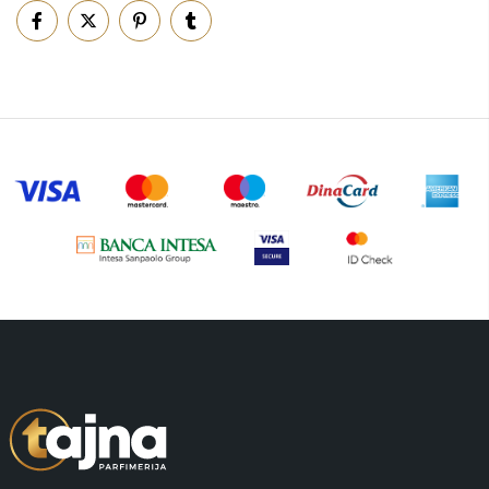
Piling za telo
(3)
Putni program
(47)
Serum
(2)
Šminka
(187)
Tašne
(67)
Uncategorized
(1)