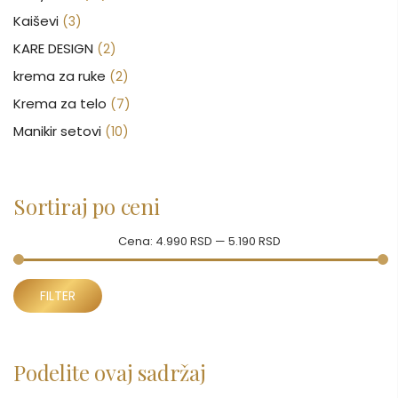
Kaiševi
(3)
KARE DESIGN
(2)
krema za ruke
(2)
Krema za telo
(7)
Manikir setovi
(10)
Nakit
(146)
Nega kose
(46)
Sortiraj po ceni
Nega lica
(88)
Nega tela
(93)
Cena:
4.990 RSD
—
5.190 RSD
Neseseri
(15)
Minimalna
Maksimalna
Novčanici
FILTER
(50)
cena
cena
Ogledalo
(6)
Parfemi
(602)
Podelite ovaj sadržaj
Pepe Jeans Ranac
(10)