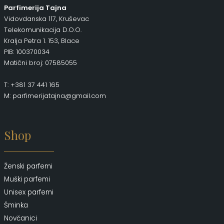
Parfimerija Tajna
Vidovdanska 117, Kruševac
Telekomunikacija D.O.O.
Kralja Petra 1. 153, Blace
PIB: 100370034
Matični broj: 07585055
T: +381 37 441 165
M: parfimerijatajna@gmail.com
Shop
Ženski parfemi
Muški parfemi
Unisex parfemi
Šminka
Novčanici