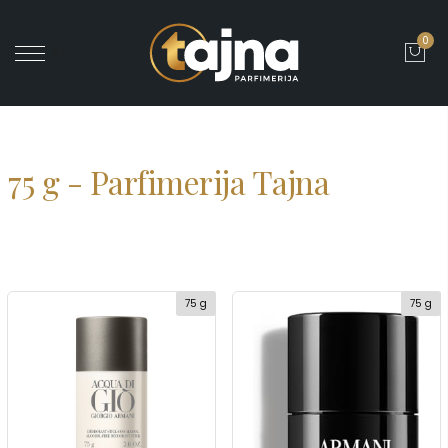
0
' ?>
75 g - Parfimerija Tajna
75 g
75 g