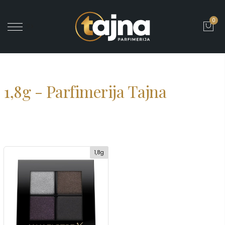
0
' ?>
1,8g - Parfimerija Tajna
1,8g