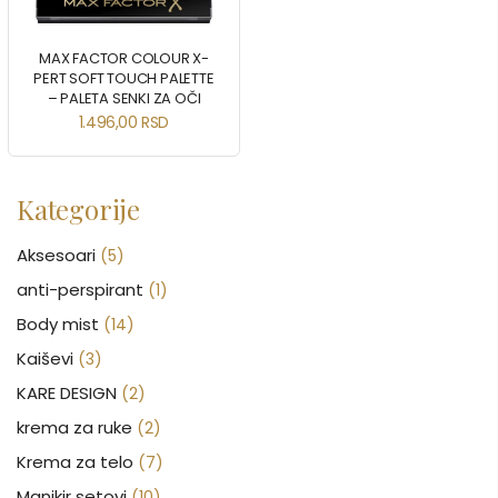
MAX FACTOR COLOUR X-
PERT SOFT TOUCH PALETTE
– PALETA SENKI ZA OČI
1.496,00
RSD
Kategorije
Aksesoari
(5)
anti-perspirant
(1)
Body mist
(14)
Kaiševi
(3)
KARE DESIGN
(2)
krema za ruke
(2)
Krema za telo
(7)
Manikir setovi
(10)