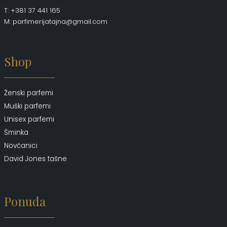
T: +381 37 441 165
M: parfimerijatajna@gmail.com
Shop
Ženski parfemi
Muški parfemi
Unisex parfemi
Šminka
Novčanici
David Jones tašne
Ponuda