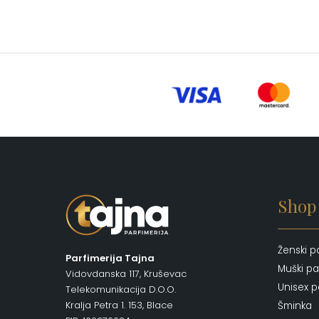
Shop
Ženski p
Parfimerija Tajna
Muški pa
Vidovdanska 117, Kruševac
Unisex p
Telekomunikacija D.O.O.
Kralja Petra 1. 153, Blace
Šminka