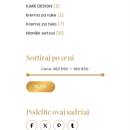
KARE DESIGN
(2)
krema za ruke
(2)
Krema za telo
(7)
Manikir setovi
(10)
Nakit
(146)
Nega kose
(46)
Sortiraj po ceni
Nega lica
(88)
Nega tela
Cena:
(93)
950 RSD
—
960 RSD
Neseseri
(16)
Minimalna
Maksimalna
Novčanici
FILTER
(51)
cena
cena
Ogledalo
(6)
Parfemi
(602)
Podelite ovaj sadržaj
Pepe Jeans Ranac
(10)
Piling za telo
(3)