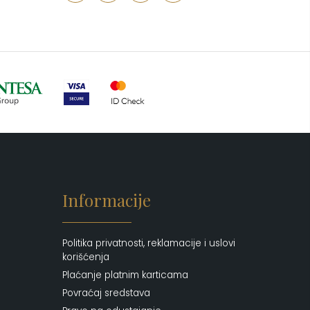
Putni program
(50)
Serum
(2)
Šminka
(187)
Tašne
(69)
Uncategorized
(1)
Informacije
Politika privatnosti, reklamacije i uslovi
korišćenja
Plaćanje platnim karticama
Povraćaj sredstava