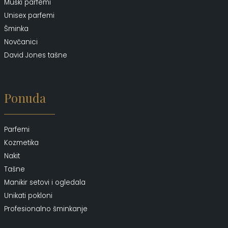
Muški parfemi
Unisex parfemi
Šminka
Novčanici
David Jones tašne
Ponuda
Parfemi
Kozmetika
Nakit
Tašne
Manikir setovi i ogledala
Unikati pokloni
Profesionalno šminkanje