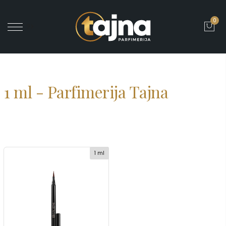
0
' ?>
1 ml - Parfimerija Tajna
1 ml