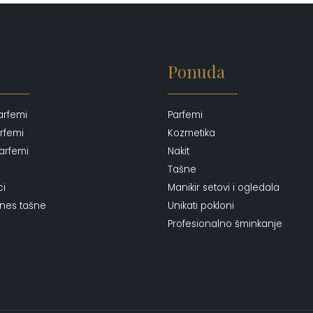
Ponuda
arfemi
Parfemi
rfemi
Kozmetika
arfemi
Nakit
Tašne
ci
Manikir setovi i ogledala
ones tašne
Unikati pokloni
Profesionalno šminkanje