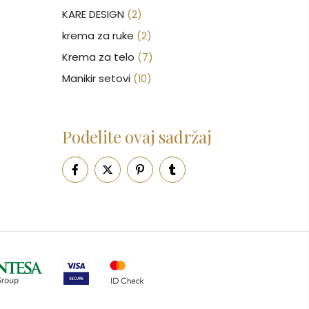
KARE DESIGN
(2)
krema za ruke
(2)
Krema za telo
(7)
Manikir setovi
(10)
Nakit
(146)
Nega kose
(46)
Podelite ovaj sadržaj
Nega lica
(88)
Nega tela
(93)
Neseseri
(16)
Novčanici
(51)
Ogledalo
(6)
Parfemi
(603)
Pepe Jeans Ranac
(10)
Piling za telo
(3)