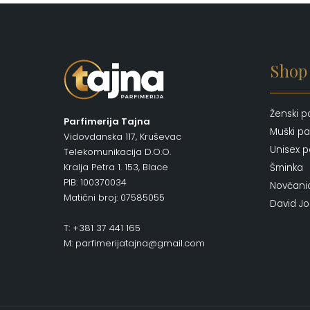
Shop
Ženski p
Parfimerija Tajna
Muški pa
Vidovdanska 117, Kruševac
Unisex p
Telekomunikacija D.O.O.
Kralja Petra 1. 153, Blace
Šminka
PIB: 100370034
Novčani
Matični broj: 07585055
David J
T: +381 37 441 165
M: parfimerijatajna@gmail.com