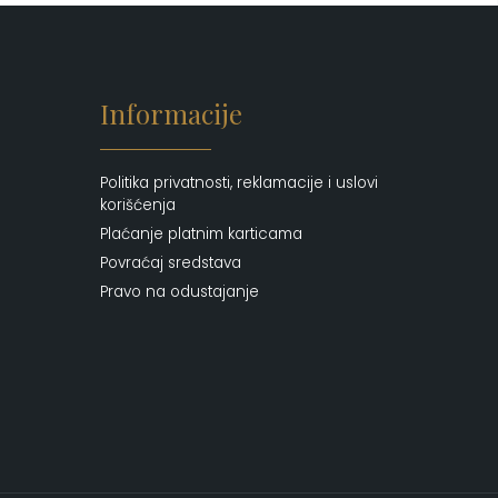
Putni program
(50)
Serum
(2)
Šminka
(187)
Informacije
Tašne
(69)
Uncategorized
(1)
Politika privatnosti, reklamacije i uslovi
korišćenja
Plaćanje platnim karticama
Povraćaj sredstava
Pravo na odustajanje