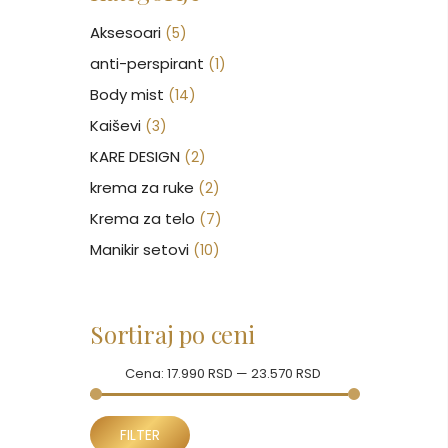
Aksesoari
(5)
anti-perspirant
(1)
Body mist
(14)
Kaiševi
(3)
KARE DESIGN
(2)
krema za ruke
(2)
Krema za telo
(7)
Manikir setovi
(10)
Nakit
(146)
Nega kose
(46)
Sortiraj po ceni
Nega lica
(88)
Nega tela
Cena:
17.990 RSD
(93)
—
23.570 RSD
Neseseri
(15)
Minimalna
Maksimalna
Novčanici
FILTER
(50)
cena
cena