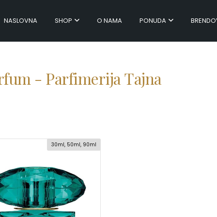
NASLOVNA
SHOP
O NAMA
PONUDA
BRENDO
rfum - Parfimerija Tajna
30ml, 50ml, 90ml