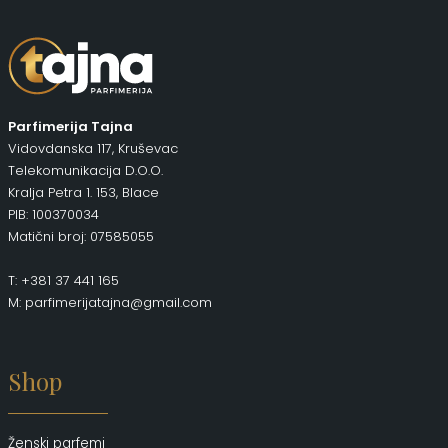
Parfimerija Tajna
Vidovdanska 117, Kruševac
Telekomunikacija D.O.O.
Kralja Petra 1. 153, Blace
PIB: 100370034
Matični broj: 07585055
T: +381 37 441 165
M: parfimerijatajna@gmail.com
Shop
Ženski parfemi