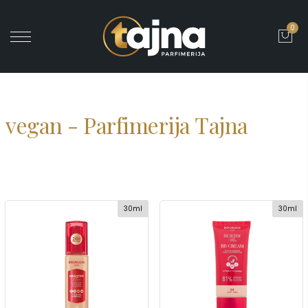
0
' ?>
vegan - Parfimerija Tajna
30ml
30ml