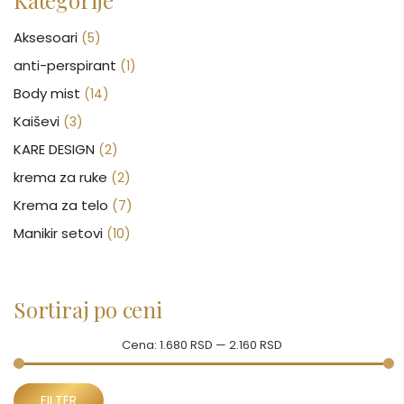
Kategorije
Aksesoari
(5)
anti-perspirant
(1)
Body mist
(14)
Kaiševi
(3)
KARE DESIGN
(2)
krema za ruke
(2)
Krema za telo
(7)
Manikir setovi
(10)
Nakit
(146)
Nega kose
(46)
Sortiraj po ceni
Nega lica
(88)
Nega tela
(93)
Cena:
1.680 RSD
—
2.160 RSD
Neseseri
(15)
Minimalna
Maksimalna
Novčanici
FILTER
(50)