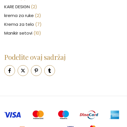
KARE DESIGN
(2)
krema za ruke
(2)
Krema za telo
(7)
Manikir setovi
(10)
Nakit
(146)
Nega kose
(46)
Podelite ovaj sadržaj
Nega lica
(88)
Nega tela
(93)
Neseseri
(15)
Novčanici
(50)
Ogledalo
(6)
Parfemi
(602)
Pepe Jeans Ranac
(10)
Piling za telo
(3)