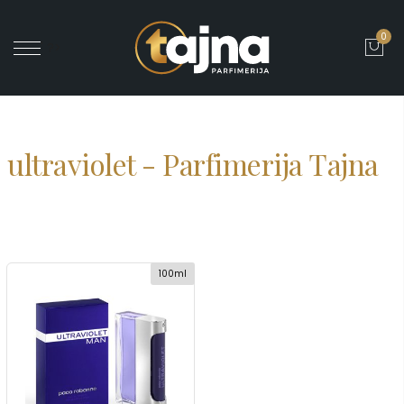
0
' ?>
ultraviolet - Parfimerija Tajna
100ml