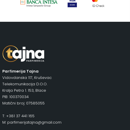
Putni program
(47)
Serum
(2)
Šminka
(187)
Tašne
(67)
Uncategorized
(1)
Parfimerija Tajna
Vidovdanska 117, Kruševac
Telekomunikacija D.O.O.
Kralja Petra 1. 153, Blace
PIB: 100370034
Matični broj: 07585055
T: +381 37 441 165
M: parfimerijatajna@gmail.com