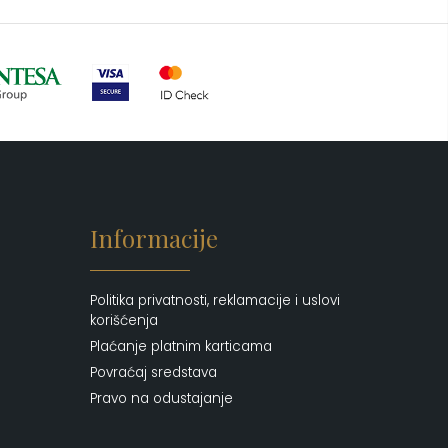
Ogledalo
(6)
Parfemi
(601)
Pepe Jeans Ranac
(10)
Piling za telo
(3)
Putni program
(50)
Serum
(2)
Šminka
(187)
Informacije
Tašne
(69)
Uncategorized
(1)
Politika privatnosti, reklamacije i uslovi
korišćenja
Plaćanje platnim karticama
Povraćaj sredstava
Pravo na odustajanje