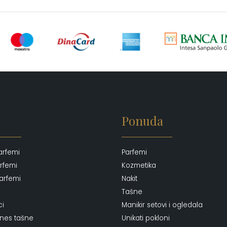
Ponuda
arfemi
Parfemi
rfemi
Kozmetika
arfemi
Nakit
Tašne
ci
Manikir setovi i ogledala
ones tašne
Unikati pokloni