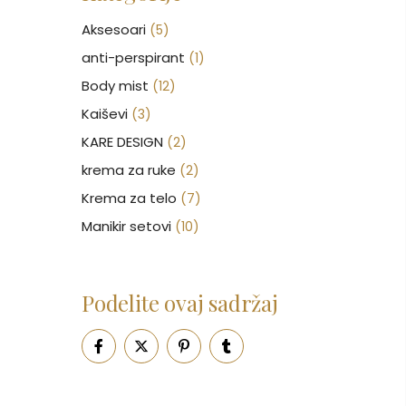
Aksesoari
(5)
anti-perspirant
(1)
Body mist
(12)
Kaiševi
(3)
KARE DESIGN
(2)
krema za ruke
(2)
Krema za telo
(7)
Manikir setovi
(10)
Nakit
(146)
Nega kose
(47)
Podelite ovaj sadržaj
Nega lica
(88)
Nega tela
(93)
Neseseri
(17)
Novčanici
(43)