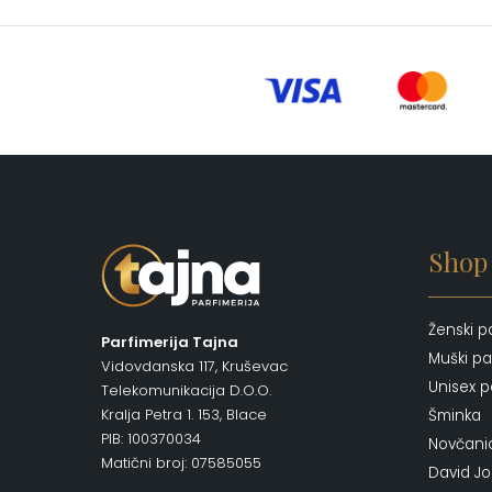
Shop
Ženski p
Parfimerija Tajna
Muški pa
Vidovdanska 117, Kruševac
Unisex p
Telekomunikacija D.O.O.
Kralja Petra 1. 153, Blace
Šminka
PIB: 100370034
Novčani
Matični broj: 07585055
David J