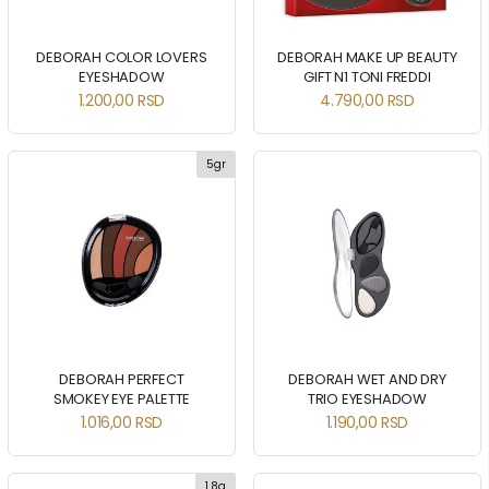
DEBORAH COLOR LOVERS
DEBORAH MAKE UP BEAUTY
EYESHADOW
GIFT N1 TONI FREDDI
1.200,00
RSD
4.790,00
RSD
5gr
DEBORAH PERFECT
DEBORAH WET AND DRY
SMOKEY EYE PALETTE
TRIO EYESHADOW
1.016,00
RSD
1.190,00
RSD
1,8g