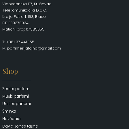
Vidovdanska 117, Kruševac
Telekomunikacija D.O.O.
Kralja Petra 1. 153, Blace
PIB: 100370034
Matični broj: 07585055
T: +381 37 441 165
M: parfimerijatajna@gmail.com
Shop
Ženski parfemi
Muški parfemi
Unisex parfemi
Šminka
Novčanici
David Jones tašne