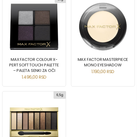
MAX FACTOR COLOUR X-
MAX FACTOR MASTERPIECE
PERT SOFT TOUCH PALETTE
MONO EYESHADOW
– PALETA SENKI ZA OČI
1.190,00
RSD
1.496,00
RSD
6,5g