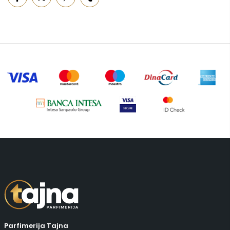
Putni program
(47)
Serum
(2)
Šminka
(187)
Tašne
(67)
Uncategorized
(1)
Parfimerija Tajna