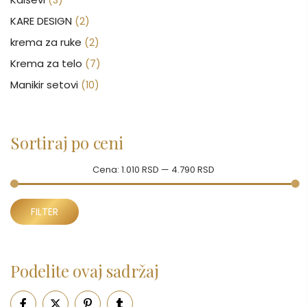
(3)
KARE DESIGN
(2)
krema za ruke
(2)
Krema za telo
(7)
Manikir setovi
(10)
Nakit
(146)
Nega kose
(46)
Sortiraj po ceni
Nega lica
(88)
Nega tela
(93)
Cena:
1.010 RSD
—
4.790 RSD
Neseseri
(15)
Minimalna
Maksimalna
Novčanici
FILTER
(50)
cena
cena
Ogledalo
(6)
Parfemi
(602)
Podelite ovaj sadržaj
Pepe Jeans Ranac
(10)
Piling za telo
(3)