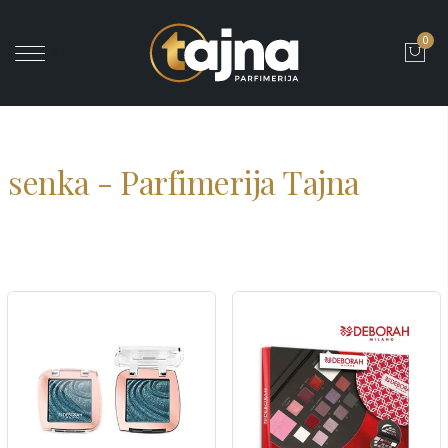
0
' ?>
senka - Parfimerija Tajna