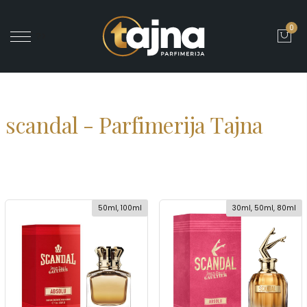
0
' ?>
scandal - Parfimerija Tajna
50ml, 100ml
30ml, 50ml, 80ml