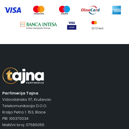
Pepe Jeans Ranac
(10)
Piling za telo
(3)
Putni program
(49)
Serum
(2)
Šminka
(187)
Tašne
(69)
Uncategorized
(1)
Parfimerija Tajna
Vidovdanska 117, Kruševac
Telekomunikacija D.O.O.
Kralja Petra 1. 153, Blace
PIB: 100370034
Matični broj: 07585055