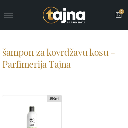
0
' ?>
šampon za kovrdžavu kosu -
Parfimerija Tajna
350ml