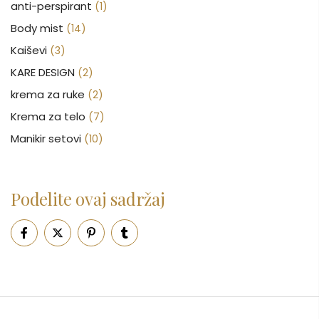
anti-perspirant
(1)
Body mist
(14)
Kaiševi
(3)
KARE DESIGN
(2)
krema za ruke
(2)
Krema za telo
(7)
Manikir setovi
(10)
Nakit
(146)
Nega kose
(46)
Podelite ovaj sadržaj
Nega lica
(88)
Nega tela
(93)
Neseseri
(15)
Novčanici
(50)
Ogledalo
(6)
Parfemi
(602)