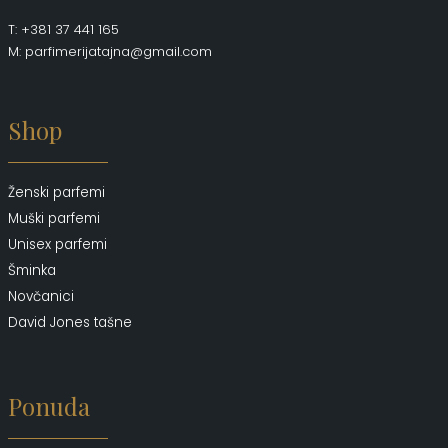
T: +381 37 441 165
M: parfimerijatajna@gmail.com
Shop
Ženski parfemi
Muški parfemi
Unisex parfemi
Šminka
Novčanici
David Jones tašne
Ponuda