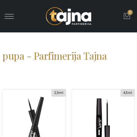
0
' ?>
pupa - Parfimerija Tajna
2,5ml
4,5ml