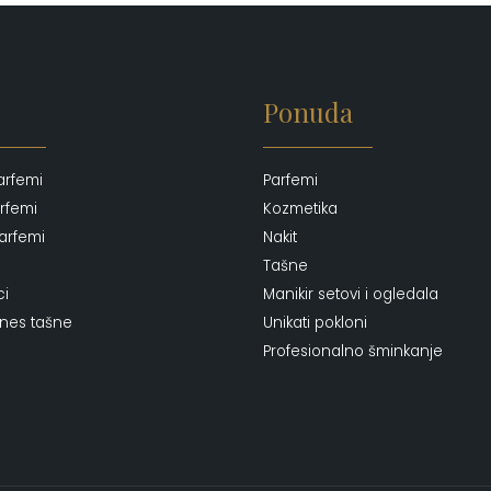
Ponuda
arfemi
Parfemi
rfemi
Kozmetika
arfemi
Nakit
Tašne
ci
Manikir setovi i ogledala
ones tašne
Unikati pokloni
Profesionalno šminkanje