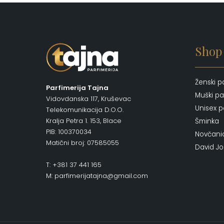
Shop
Ženski p
Parfimerija Tajna
Muški pa
Vidovdanska 117, Kruševac
Unisex p
Telekomunikacija D.O.O.
Kralja Petra 1. 153, Blace
Šminka
PIB: 100370034
Novčani
Matični broj: 07585055
David J
T: +381 37 441 165
M: parfimerijatajna@gmail.com