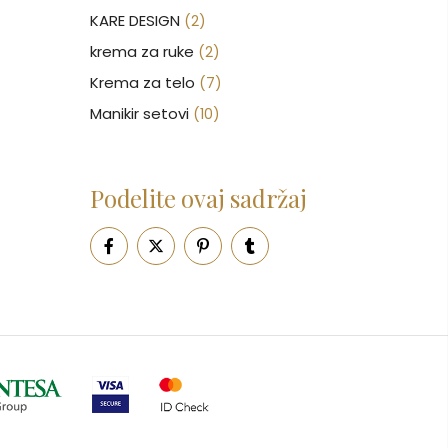
KARE DESIGN
(2)
krema za ruke
(2)
Krema za telo
(7)
Manikir setovi
(10)
Nakit
(146)
Nega kose
(46)
Podelite ovaj sadržaj
Nega lica
(88)
Nega tela
(93)
Neseseri
(16)
Novčanici
(50)
Ogledalo
(6)
Parfemi
(602)
Pepe Jeans Ranac
(10)
Piling za telo
(3)