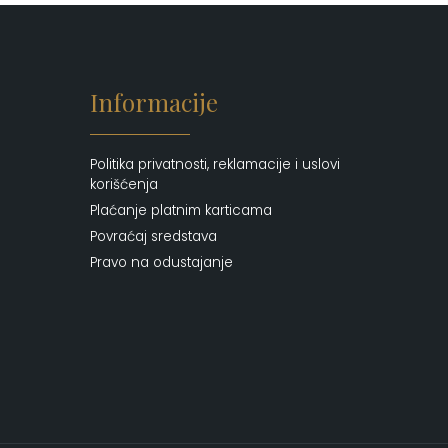
Putni program
(50)
Serum
(2)
Šminka
(187)
Informacije
Tašne
(69)
Uncategorized
(1)
Politika privatnosti, reklamacije i uslovi
korišćenja
Plaćanje platnim karticama
Povraćaj sredstava
Pravo na odustajanje