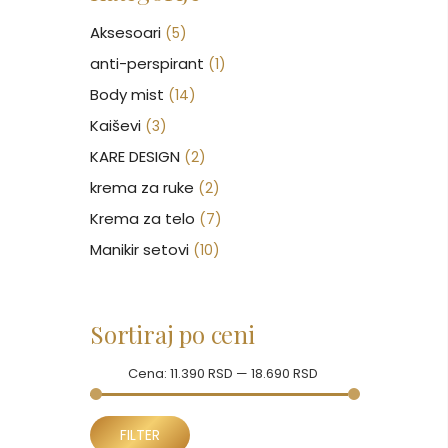
Aksesoari
(5)
anti-perspirant
(1)
Body mist
(14)
Kaiševi
(3)
KARE DESIGN
(2)
krema za ruke
(2)
Krema za telo
(7)
Manikir setovi
(10)
Nakit
(146)
Nega kose
(46)
Sortiraj po ceni
Nega lica
(88)
Nega tela
Cena:
(93)
11.390 RSD
—
18.690 RSD
Neseseri
(16)
Minimalna
Maksimalna
Novčanici
FILTER
(51)
cena
cena