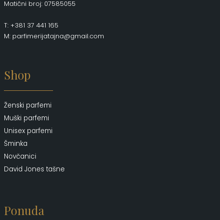
Matični broj: 07585055
T: +381 37 441 165
M: parfimerijatajna@gmail.com
Shop
Ženski parfemi
Muški parfemi
Unisex parfemi
Šminka
Novčanici
David Jones tašne
Ponuda