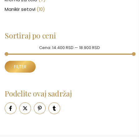
Manikir setovi
(10)
Nakit
(146)
Nega kose
(46)
Sortiraj po ceni
Nega lica
(88)
Nega tela
(93)
Cena:
14.400 RSD
—
18.900 RSD
Neseseri
(16)
Minimalna
Maksimalna
Novčanici
FILTER
(51)
cena
cena
Ogledalo
(6)
Parfemi
(602)
Podelite ovaj sadržaj
Pepe Jeans Ranac
(10)
Piling za telo
(3)
Putni program
(50)
Serum
(2)
Šminka
(187)