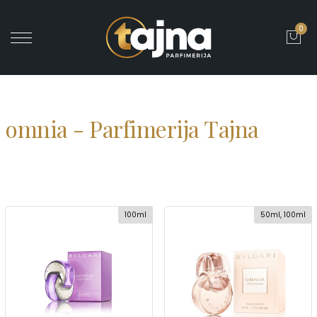
0
' ?>
omnia - Parfimerija Tajna
100ml
50ml, 100ml