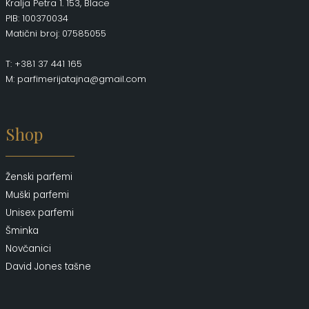
Kralja Petra 1. 153, Blace
PIB: 100370034
Matični broj: 07585055
T: +381 37 441 165
M: parfimerijatajna@gmail.com
Shop
Ženski parfemi
Muški parfemi
Unisex parfemi
Šminka
Novčanici
David Jones tašne