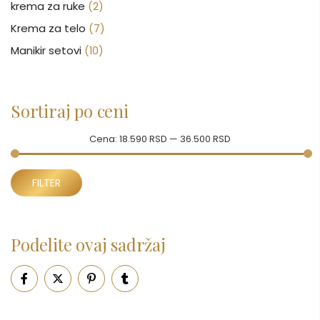
krema za ruke
(2)
Krema za telo
(7)
Manikir setovi
(10)
Nakit
(146)
Nega kose
(47)
Sortiraj po ceni
Nega lica
(88)
Nega tela
(93)
Cena:
18.590 RSD
—
36.500 RSD
Neseseri
(17)
Minimalna
Maksimalna
Novčanici
FILTER
(43)
cena
cena
Ogledalo
(6)
Parfemi
(601)
Podelite ovaj sadržaj
Pepe Jeans Ranac
(10)
Piling za telo
(3)
Putni program
(50)
Serum
(2)