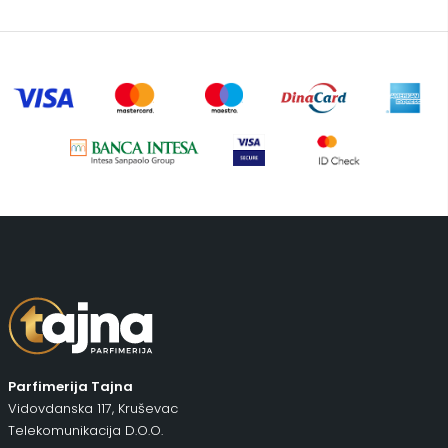
Šminka
(187)
Tašne
(69)
Uncategorized
(1)
Parfimerija Tajna
Vidovdanska 117, Kruševac
Telekomunikacija D.O.O.