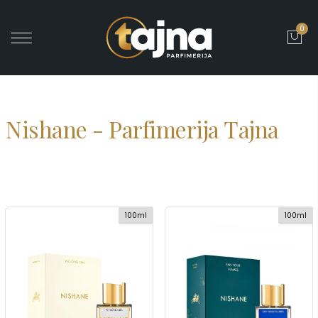
0
' ?>
Nishane - Parfimerija Tajna
100ml
100ml