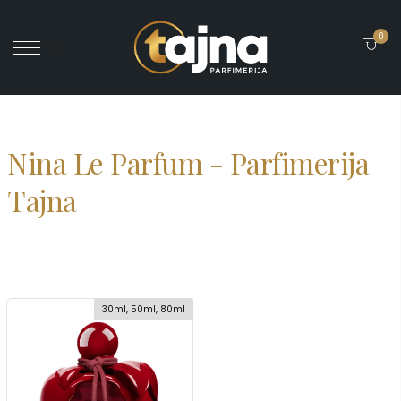
0
' ?>
Nina Le Parfum - Parfimerija
Tajna
30ml, 50ml, 80ml