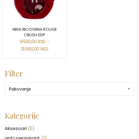
NINA RICCI NINA ROUGE
CRUSH EDP
9.550,00
RSD
–
13.660,00
RSD
Filter
Pakovanje
Kategorije
Aksesoari
(5)
anti-perspirant
(1)