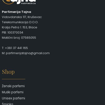
Parfimerija Tajna
Vidovdanska 117, Kruševac
Telekomunikacija D.O.O.
Kralja Petra 1. 153, Blace
PIB: 100370034
Matični broj: 07585055
T: +381 37 441 165
M: parfimerijatajna@gmail.com
Shop
Ženski parfemi
Muški parfemi
Unisex parfemi
Šminka