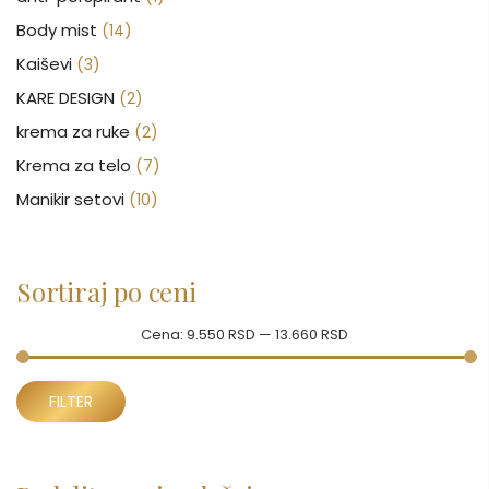
Body mist
(14)
Kaiševi
(3)
KARE DESIGN
(2)
krema za ruke
(2)
Krema za telo
(7)
Manikir setovi
(10)
Nakit
(146)
Nega kose
(46)
Sortiraj po ceni
Nega lica
(88)
Nega tela
(93)
Cena:
9.550 RSD
—
13.660 RSD
Neseseri
(15)
Minimalna
Maksimalna
Novčanici
FILTER
(50)
cena
cena
Ogledalo
(6)
Parfemi
(602)