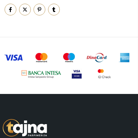
Piling za telo
(3)
Putni program
(50)
Serum
(2)
Šminka
(187)
Tašne
(69)
Uncategorized
(1)