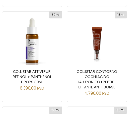
30ml
15ml
COLLISTAR ATTIVI PURI
COLLISTAR CONTORNO
RETINOL + PANTHENOL
OCCHI ACIDO
DROPS 30ML
IALURONICO+PEPTIDI
LIFTANTE ANTI-BORSE
6.390,00
RSD
4.790,00
RSD
50ml
50ml