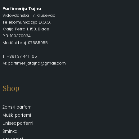
Parfimerija Tajna
Vidovdanska 117, Kruševac
Telekomunikacija D.O.O.
Kralja Petra 1. 153, Blace
PIB: 100370034
Matični broj: 07585055
T: +381 37 441 165
M: parfimerijatajna@gmail.com
Shop
Ženski parfemi
Muški parfemi
Unisex parfemi
Šminka