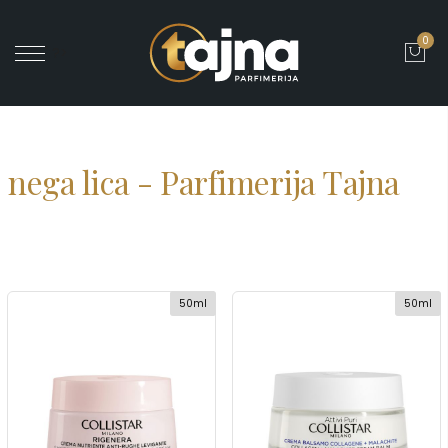
0
' ?>
nega lica - Parfimerija Tajna
50ml
50ml