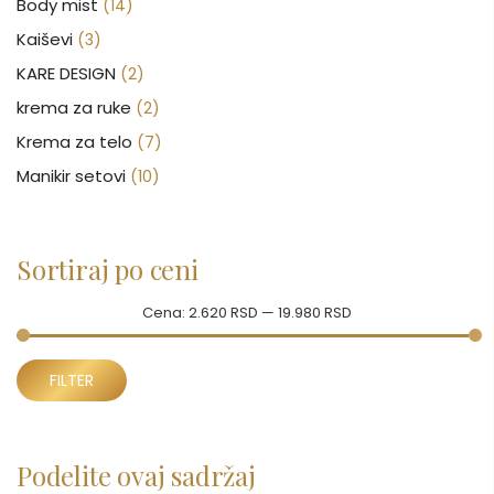
Body mist
(14)
Kaiševi
(3)
KARE DESIGN
(2)
krema za ruke
(2)
Krema za telo
(7)
Manikir setovi
(10)
Nakit
(146)
Nega kose
(47)
Sortiraj po ceni
Nega lica
(88)
Nega tela
(93)
Cena:
2.620 RSD
—
19.980 RSD
Neseseri
(17)
Minimalna
Maksimalna
Novčanici
FILTER
(43)
cena
cena
Ogledalo
(6)
Parfemi
(603)
Podelite ovaj sadržaj
Pepe Jeans Ranac
(10)