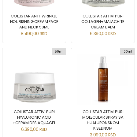
COLLISTAR ANTI-WRINKLE
COLLISTAR ATTIVI PURI
NOURISHING CREAM FACE
COLLAGEN+MALACHITE
AND NECK 50ML
CREAM BALM
8.490,00
RSD
6.390,00
RSD
50ml
100ml
COLLISTAR ATTIVI PURI
COLLISTAR ATTIVI PURI
HYALURONIC ACID
MOLECULAR SPRAY SA
+CERAMIDES AQUAGEL
HIJALURONSKOM
KISELINOM
6.390,00
RSD
3.090,00
RSD