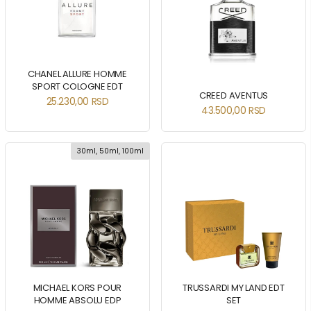
CHANEL ALLURE HOMME
SPORT COLOGNE EDT
CREED AVENTUS
25.230,00
RSD
43.500,00
RSD
30ml, 50ml, 100ml
MICHAEL KORS POUR
TRUSSARDI MY LAND EDT
HOMME ABSOLU EDP
SET