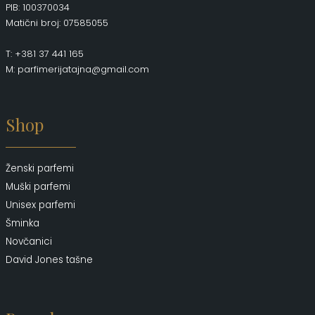
PIB: 100370034
Matični broj: 07585055
T: +381 37 441 165
M: parfimerijatajna@gmail.com
Shop
Ženski parfemi
Muški parfemi
Unisex parfemi
Šminka
Novčanici
David Jones tašne