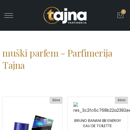
0
' ?>
muški parfem - Parfimerija
Tajna
30ml
30ml
BRUNO BANANI BB ENERGY
EAU DE TOILETTE