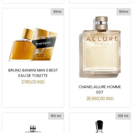
30ml
150ml
BRUNO BANANI MAN S BEST
EAU DE TOILETTE
2.190,00
RSD
CHANEL ALLURE HOMME
EDT
25.980,00
RSD
150 ml.
100 ml