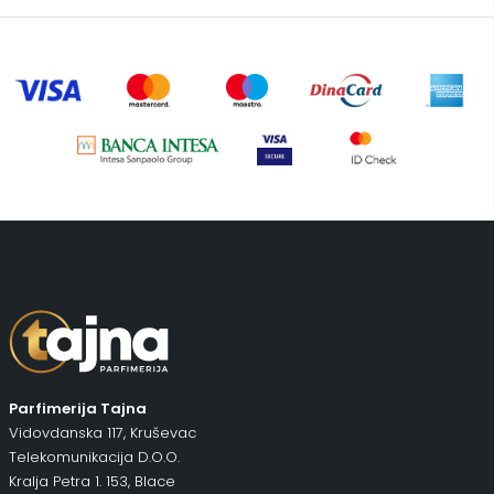
Šminka
(187)
Tašne
(67)
Uncategorized
(1)
Parfimerija Tajna
Vidovdanska 117, Kruševac
Telekomunikacija D.O.O.
Kralja Petra 1. 153, Blace