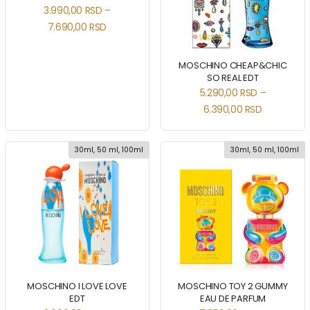
3.990,00
RSD
–
7.690,00
RSD
MOSCHINO CHEAP&CHIC
SO REAL EDT
5.290,00
RSD
–
6.390,00
RSD
30ml, 50 ml, 100ml
30ml, 50 ml, 100ml
MOSCHINO I LOVE LOVE
MOSCHINO TOY 2 GUMMY
EDT
EAU DE PARFUM