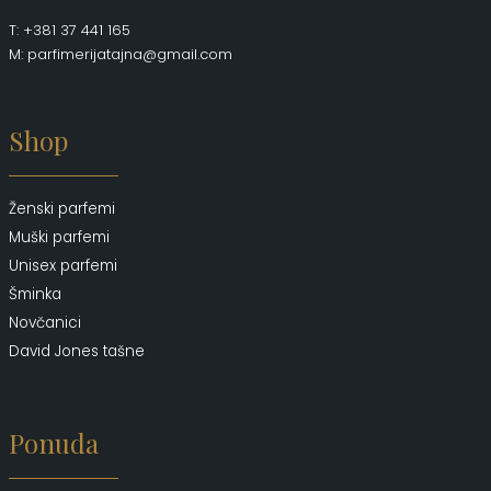
T: +381 37 441 165
M: parfimerijatajna@gmail.com
Shop
Ženski parfemi
Muški parfemi
Unisex parfemi
Šminka
Novčanici
David Jones tašne
Ponuda