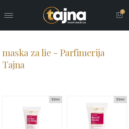
0
' ?>
maska za lie - Parfimerija
Tajna
50ml
50ml