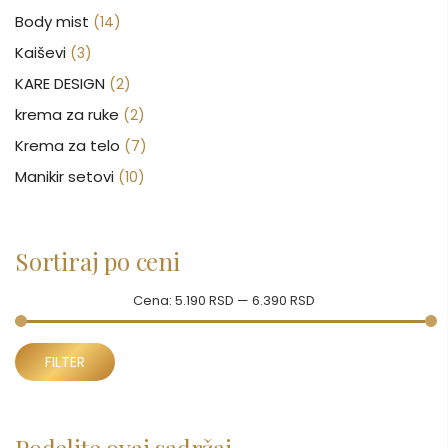
Body mist
(14)
Kaiševi
(3)
KARE DESIGN
(2)
krema za ruke
(2)
Krema za telo
(7)
Manikir setovi
(10)
Nakit
(146)
Nega kose
(46)
Sortiraj po ceni
Nega lica
(88)
Nega tela
(93)
Cena:
5.190 RSD
—
6.390 RSD
Neseseri
(15)
Minimalna
Maksimalna
Novčanici
FILTER
(50)
cena
cena
Ogledalo
(6)
Parfemi
(602)