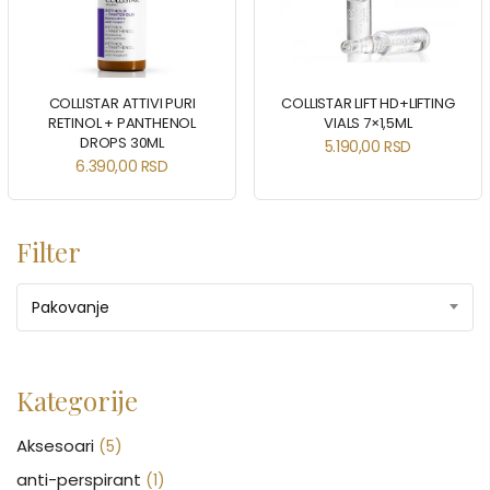
COLLISTAR ATTIVI PURI
COLLISTAR LIFT HD+LIFTING
RETINOL + PANTHENOL
VIALS 7×1,5ML
DROPS 30ML
5.190,00
RSD
6.390,00
RSD
Filter
Pakovanje
Kategorije
Aksesoari
(5)
anti-perspirant
(1)