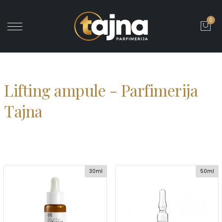
0
' ?>
Lifting ampule - Parfimerija
Tajna
30ml
50ml