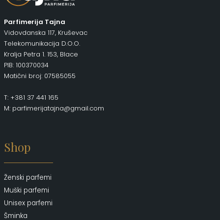
Parfimerija Tajna
Vidovdanska 117, Kruševac
Telekomunikacija D.O.O.
Kralja Petra 1. 153, Blace
PIB: 100370034
Matični broj: 07585055
T: +381 37 441 165
M: parfimerijatajna@gmail.com
Shop
Ženski parfemi
Muški parfemi
Unisex parfemi
Šminka