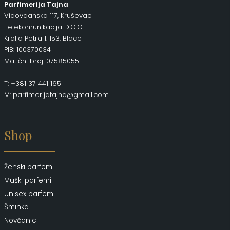
Parfimerija Tajna
Vidovdanska 117, Kruševac
Telekomunikacija D.O.O.
Kralja Petra 1. 153, Blace
PIB: 100370034
Matični broj: 07585055
T: +381 37 441 165
M: parfimerijatajna@gmail.com
Shop
Ženski parfemi
Muški parfemi
Unisex parfemi
Šminka
Novčanici