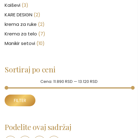
Kaiševi
(3)
KARE DESIGN
(2)
krema za ruke
(2)
Krema za telo
(7)
Manikir setovi
(10)
Nakit
(146)
Nega kose
(46)
Sortiraj po ceni
Nega lica
(88)
Nega tela
(93)
Cena:
11.890 RSD
—
13.120 RSD
Neseseri
(15)
Minimalna
Maksimalna
Novčanici
FILTER
(50)
cena
cena
Ogledalo
(6)
Parfemi
(602)
Podelite ovaj sadržaj
Pepe Jeans Ranac
(10)