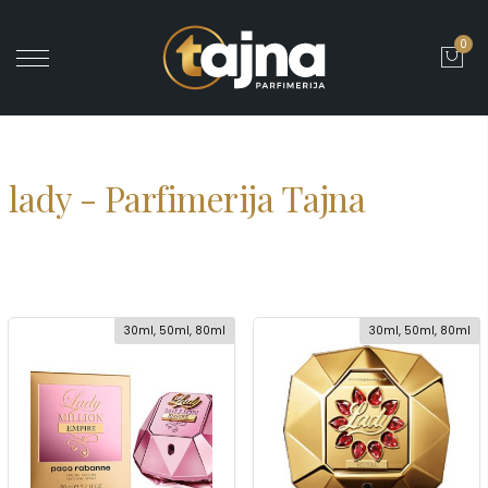
0
' ?>
lady - Parfimerija Tajna
30ml, 50ml, 80ml
30ml, 50ml, 80ml