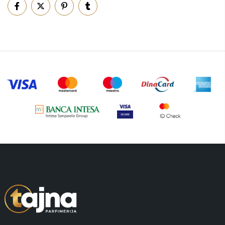
Piling za telo
(3)
Putni program
(49)
Serum
(2)
Šminka
(187)
Tašne
(68)
Uncategorized
(1)