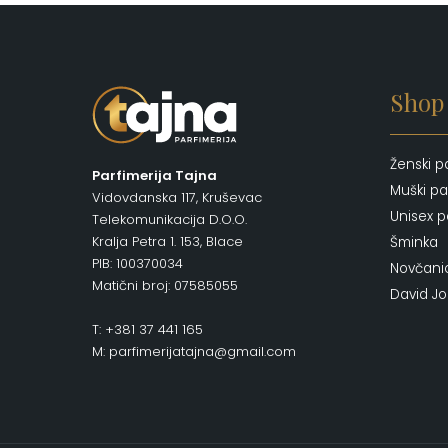
Shop
Ženski p
Parfimerija Tajna
Muški pa
Vidovdanska 117, Kruševac
Unisex p
Telekomunikacija D.O.O.
Kralja Petra 1. 153, Blace
Šminka
PIB: 100370034
Novčani
Matični broj: 07585055
David J
T: +381 37 441 165
M: parfimerijatajna@gmail.com