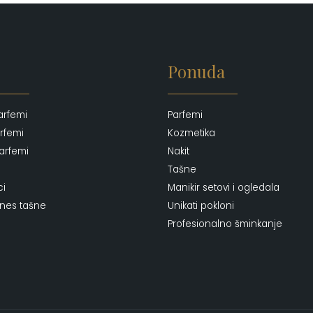
Ponuda
arfemi
Parfemi
rfemi
Kozmetika
arfemi
Nakit
Tašne
ci
Manikir setovi i ogledala
ones tašne
Unikati pokloni
Profesionalno šminkanje