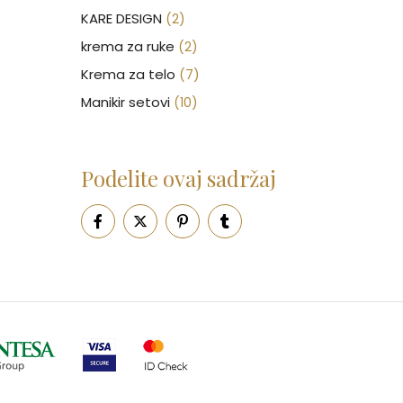
KARE DESIGN
(2)
krema za ruke
(2)
Krema za telo
(7)
Manikir setovi
(10)
Nakit
(146)
Nega kose
(46)
Podelite ovaj sadržaj
Nega lica
(88)
Nega tela
(93)
Neseseri
(15)
Novčanici
(50)
Ogledalo
(6)
Parfemi
(602)
Pepe Jeans Ranac
(10)
Piling za telo
(3)