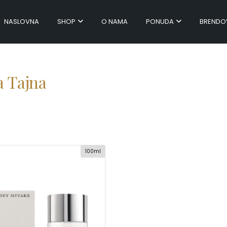
NASLOVNA
SHOP
O NAMA
PONUDA
BRENDO
a Tajna
100ml