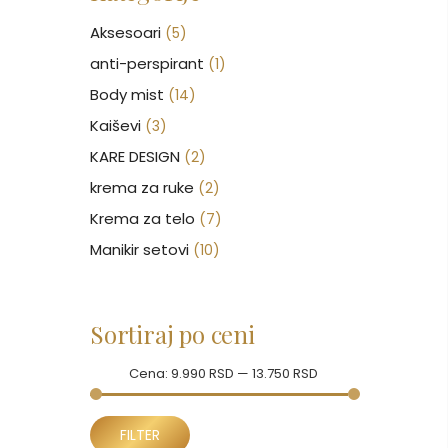
Aksesoari
(5)
anti-perspirant
(1)
Body mist
(14)
Kaiševi
(3)
KARE DESIGN
(2)
krema za ruke
(2)
Krema za telo
(7)
Manikir setovi
(10)
Nakit
(146)
Nega kose
(46)
Sortiraj po ceni
Nega lica
(88)
Nega tela
Cena:
(93)
9.990 RSD
—
13.750 RSD
Neseseri
(15)
Minimalna
Maksimalna
Novčanici
FILTER
(50)
cena
cena