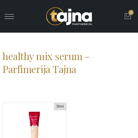
0
' ?>
healthy mix serum -
Parfimerija Tajna
13ml