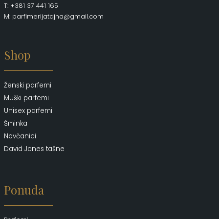
T: +381 37 441 165
M: parfimerijatajna@gmail.com
Shop
Ženski parfemi
Muški parfemi
Unisex parfemi
Šminka
Novčanici
David Jones tašne
Ponuda