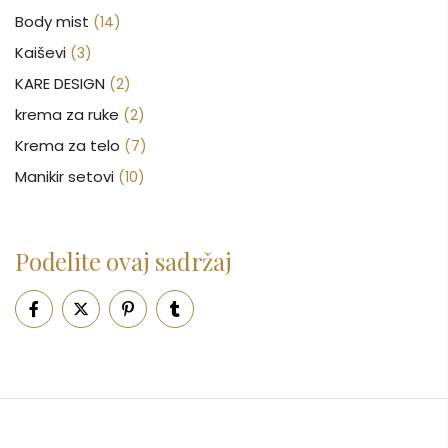
Body mist
(14)
Kaiševi
(3)
KARE DESIGN
(2)
krema za ruke
(2)
Krema za telo
(7)
Manikir setovi
(10)
Nakit
(146)
Nega kose
(46)
Podelite ovaj sadržaj
Nega lica
(88)
Nega tela
(93)
Neseseri
(15)
Novčanici
(50)
Ogledalo
(6)
Parfemi
(602)