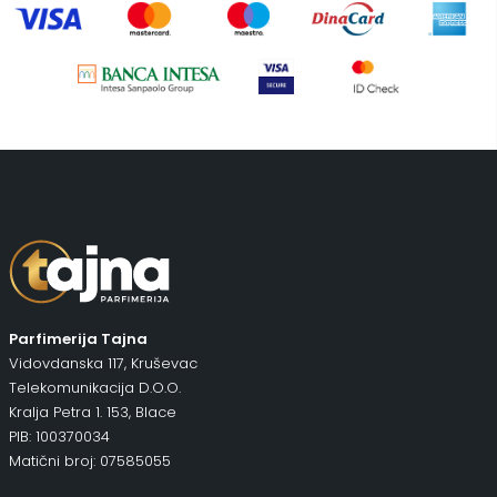
Pepe Jeans Ranac
(10)
Piling za telo
(3)
Putni program
(49)
Serum
(2)
Šminka
(187)
Tašne
(68)
Uncategorized
(1)
Parfimerija Tajna
Vidovdanska 117, Kruševac
Telekomunikacija D.O.O.
Kralja Petra 1. 153, Blace
PIB: 100370034
Matični broj: 07585055